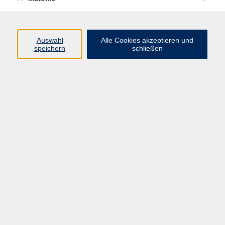
Programm
Auswahl
Alle Cookies akzeptieren und
speichern
schließen
Digitale Angebote
Gesellschaft
Beruf
Sprachen
Gesundheit
Kultur
Grundbildung
vhs Business
vhs Würzburg & Umgebung e. V.