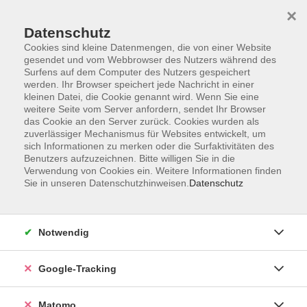
×
Datenschutz
Cookies sind kleine Datenmengen, die von einer Website
gesendet und vom Webbrowser des Nutzers während des
Surfens auf dem Computer des Nutzers gespeichert
Skip to main content
werden. Ihr Browser speichert jede Nachricht in einer
kleinen Datei, die Cookie genannt wird. Wenn Sie eine
weitere Seite vom Server anfordern, sendet Ihr Browser
Der Kurs konnte nicht gefunden werden.
das Cookie an den Server zurück. Cookies wurden als
zuverlässiger Mechanismus für Websites entwickelt, um
sich Informationen zu merken oder die Surfaktivitäten des
Benutzers aufzuzeichnen. Bitte willigen Sie in die
Verwendung von Cookies ein. Weitere Informationen finden
Sie in unseren Datenschutzhinweisen.
Datenschutz
Impressum
AGBs
Datenschutzerklärung
Notwendig
Barrierefreiheitserklärung
Widerrufsbelehrung
Google-Tracking
Widerruf
Matomo