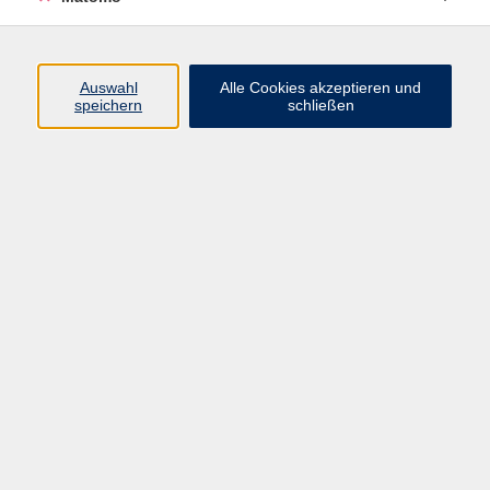
Programm
Auswahl
Alle Cookies akzeptieren und
speichern
schließen
Digitale Angebote
Gesellschaft
Beruf
Sprachen
Gesundheit
Kultur
Grundbildung
vhs Business
vhs Würzburg & Umgebung e. V.