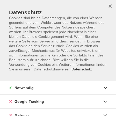
×
Datenschutz
Cookies sind kleine Datenmengen, die von einer Website
gesendet und vom Webbrowser des Nutzers während des
Surfens auf dem Computer des Nutzers gespeichert
Skip to main content
werden. Ihr Browser speichert jede Nachricht in einer
kleinen Datei, die Cookie genannt wird. Wenn Sie eine
weitere Seite vom Server anfordern, sendet Ihr Browser
Der Kurs konnte nicht gefunden werden.
das Cookie an den Server zurück. Cookies wurden als
zuverlässiger Mechanismus für Websites entwickelt, um
sich Informationen zu merken oder die Surfaktivitäten des
Benutzers aufzuzeichnen. Bitte willigen Sie in die
Verwendung von Cookies ein. Weitere Informationen finden
Sie in unseren Datenschutzhinweisen.
Datenschutz
Impressum
AGBs
Datenschutzerklärung
Notwendig
Barrierefreiheitserklärung
Widerrufsbelehrung
Google-Tracking
Widerruf
Matomo