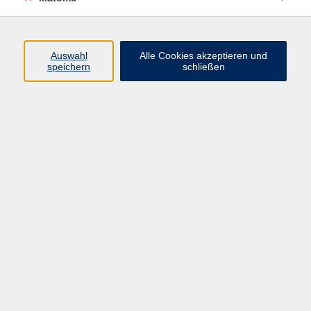
Programm
Auswahl
Alle Cookies akzeptieren und
speichern
schließen
Digitale Angebote
Gesellschaft
Beruf
Sprachen
Gesundheit
Kultur
Grundbildung
vhs Business
vhs Würzburg & Umgebung e. V.