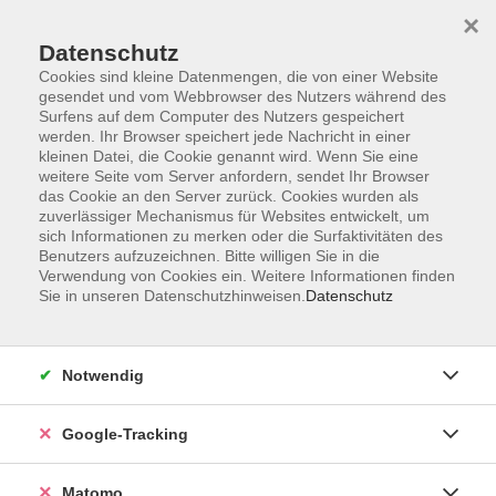
×
Datenschutz
Cookies sind kleine Datenmengen, die von einer Website
gesendet und vom Webbrowser des Nutzers während des
Surfens auf dem Computer des Nutzers gespeichert
Skip to main content
werden. Ihr Browser speichert jede Nachricht in einer
kleinen Datei, die Cookie genannt wird. Wenn Sie eine
weitere Seite vom Server anfordern, sendet Ihr Browser
Der Kurs konnte nicht gefunden werden.
das Cookie an den Server zurück. Cookies wurden als
zuverlässiger Mechanismus für Websites entwickelt, um
sich Informationen zu merken oder die Surfaktivitäten des
Benutzers aufzuzeichnen. Bitte willigen Sie in die
Verwendung von Cookies ein. Weitere Informationen finden
Sie in unseren Datenschutzhinweisen.
Datenschutz
Impressum
AGBs
Datenschutzerklärung
Notwendig
Barrierefreiheitserklärung
Widerrufsbelehrung
Google-Tracking
Widerruf
Matomo