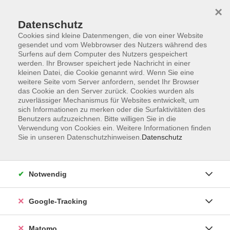
×
Datenschutz
Cookies sind kleine Datenmengen, die von einer Website
gesendet und vom Webbrowser des Nutzers während des
Surfens auf dem Computer des Nutzers gespeichert
Skip to main content
werden. Ihr Browser speichert jede Nachricht in einer
kleinen Datei, die Cookie genannt wird. Wenn Sie eine
weitere Seite vom Server anfordern, sendet Ihr Browser
Der Kurs konnte nicht gefunden werden.
das Cookie an den Server zurück. Cookies wurden als
zuverlässiger Mechanismus für Websites entwickelt, um
sich Informationen zu merken oder die Surfaktivitäten des
Benutzers aufzuzeichnen. Bitte willigen Sie in die
Verwendung von Cookies ein. Weitere Informationen finden
Sie in unseren Datenschutzhinweisen.
Datenschutz
Impressum
AGBs
Datenschutzerklärung
Notwendig
Barrierefreiheitserklärung
Widerrufsbelehrung
Google-Tracking
Widerruf
Matomo