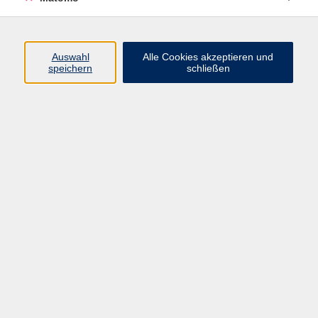
Programm
Auswahl
Alle Cookies akzeptieren und
speichern
schließen
Digitale Angebote
Gesellschaft
Beruf
Sprachen
Gesundheit
Kultur
Grundbildung
vhs Business
vhs Würzburg & Umgebung e. V.