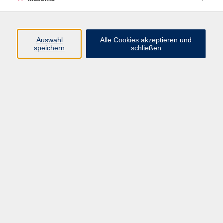
Programm
Auswahl
Alle Cookies akzeptieren und
speichern
schließen
Digitale Angebote
Gesellschaft
Beruf
Sprachen
Gesundheit
Kultur
Grundbildung
vhs Business
vhs Würzburg & Umgebung e. V.