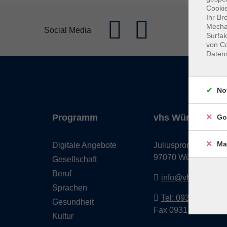
Cookie
Ihr Br
Mechan
Social Media
Surfak
von Co
Daten
No
Programm
vhs Würzburg & 
Go
Ma
Digitale Angebote
Juliuspromenade 68
97070 Würzburg
Gesellschaft
Beruf
info@vhs-wuerzbu
Sprachen
Tel: 0931 35593 0
Gesundheit
Fax 0931 35593-20
Kultur