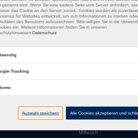
 genannt wird. Wenn Sie eine weitere Seite vom Server anfordern, se
owser das Cookie an den Server zurück. Cookies wurden als zuverlässi
ismus für Websites entwickelt, um sich Informationen zu merken oder
Impressum
AGBs
Datenschutzerklärung
Barrier
tivitäten des Benutzers aufzuzeichnen. Bitte willigen Sie in die Verwen
okies ein. Weitere Informationen finden Sie in unseren
schutzhinweisen.
Datenschutz
twendig
Umgebung e. V.
Öffnungszeiten
ogle-Tracking
tomo
Montag
rg.de
Dienstag
Auswahl speichern
Alle Cookies akzeptieren und schl
Mittwoch