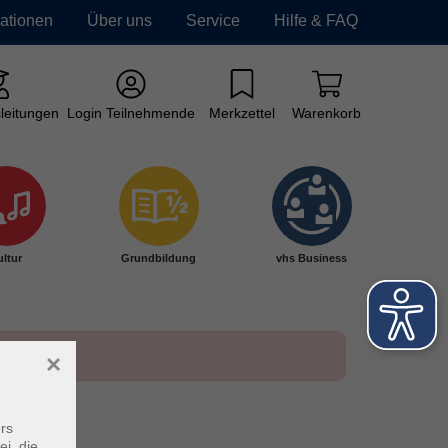
mationen
Über uns
Service
Hilfe & FAQ
leitungen
Login Teilnehmende
Merkzettel
Warenkorb
ltur
Grundbildung
vhs Business
×
rs
ei, die