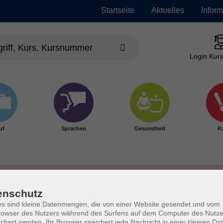
Startseite
Aktuelles
Infor
Login Kurs
uf
Sprachen
Gesundheit
Ku
enschutz
s sind kleine Datenmengen, die von einer Website gesendet und vom
owser des Nutzers während des Surfens auf dem Computer des Nutze
chert werden. Ihr Browser speichert jede Nachricht in einer kleinen Dat