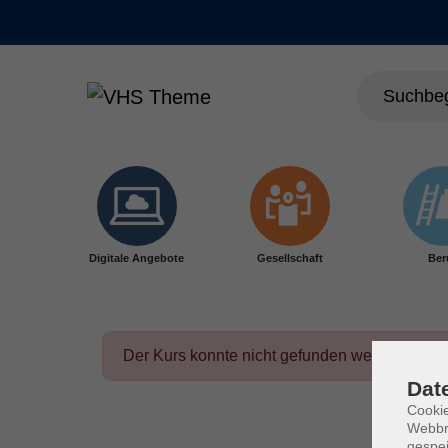
Skip to main content
Digitale Angebote
Gesellschaft
Ber
Der Kurs konnte nicht gefunden werden.
Dat
Cookie
Webbr
gespei