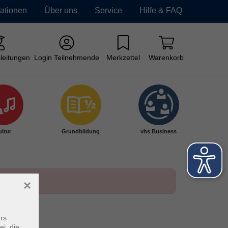
mationen
Über uns
Service
Hilfe & FAQ
leitungen
Login Teilnehmende
Merkzettel
Warenkorb
ltur
Grundbildung
vhs Business
×
rs
ei, die