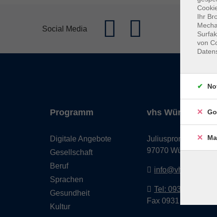
Cookie
Ihr Br
Mechan
Social Media
Surfak
von Co
Daten
No
Programm
vhs Würzburg & 
Go
Ma
Digitale Angebote
Juliuspromenade 68
97070 Würzburg
Gesellschaft
Beruf
info@vhs-wuerzbu
Sprachen
Tel: 0931 35593 0
Gesundheit
Fax 0931 35593-20
Kultur