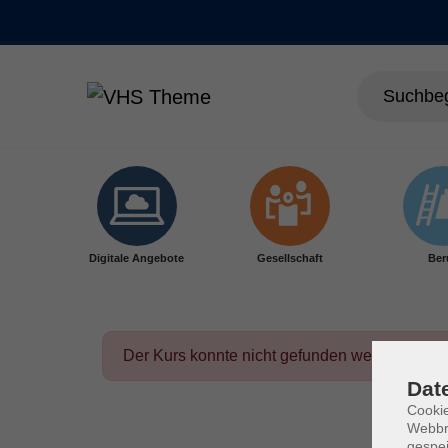
Skip to main content
Digitale Angebote
Gesellschaft
Ber
Der Kurs konnte nicht gefunden werden.
Dat
Cookie
Webbr
gespei