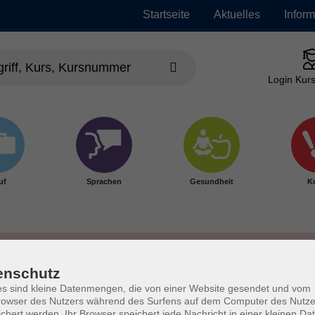
Startseite
Aktuelles
Infor
Login Kurs
uf
Sprachen
Gesundheit
Ku
enschutz
s sind kleine Datenmengen, die von einer Website gesendet und vom
owser des Nutzers während des Surfens auf dem Computer des Nutze
chert werden. Ihr Browser speichert jede Nachricht in einer kleinen Dat