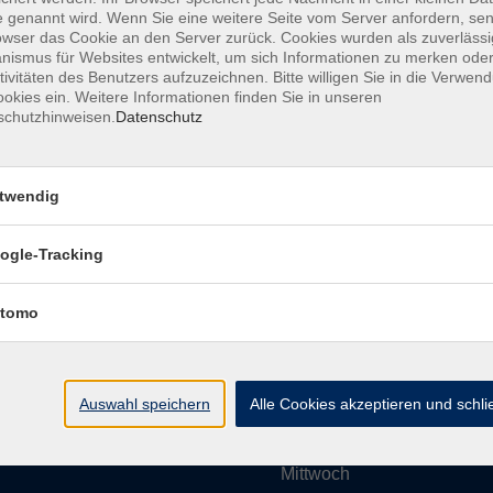
 genannt wird. Wenn Sie eine weitere Seite vom Server anfordern, se
owser das Cookie an den Server zurück. Cookies wurden als zuverlässi
ismus für Websites entwickelt, um sich Informationen zu merken oder
Impressum
AGBs
Datenschutzerklärung
Barrier
tivitäten des Benutzers aufzuzeichnen. Bitte willigen Sie in die Verwen
okies ein. Weitere Informationen finden Sie in unseren
schutzhinweisen.
Datenschutz
twendig
Umgebung e. V.
Öffnungszeiten
ogle-Tracking
tomo
Montag
rg.de
Dienstag
Auswahl speichern
Alle Cookies akzeptieren und schl
Mittwoch