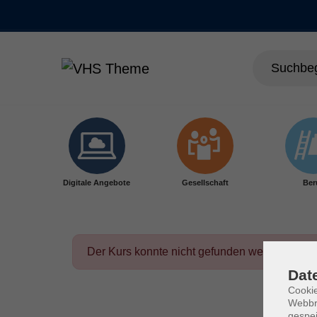
Skip to main content
Digitale Angebote
Gesellschaft
Ber
Der Kurs konnte nicht gefunden werden.
Dat
Cookie
Webbr
gespei