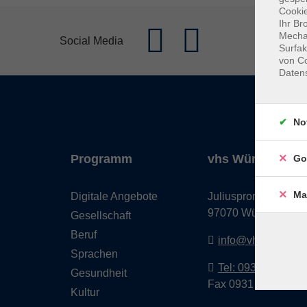
Cookie
Ihr Br
Mechan
Social Media
Surfak
von Co
Daten
No
Programm
vhs Würzburg & 
Go
Ma
Digitale Angebote
Juliuspromenade 68
97070 Würzburg
Gesellschaft
Beruf
info@vhs-wuerzbu
Sprachen
Tel: 0931 35593 0
Gesundheit
Fax 0931 35593-20
Kultur