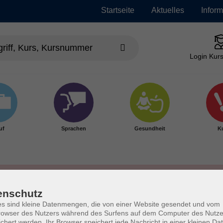
Startseite
Aktuelles
Infor
Login Kurs
uf
Sprachen
Gesundheit
Ku
enschutz
s sind kleine Datenmengen, die von einer Website gesendet und vom
owser des Nutzers während des Surfens auf dem Computer des Nutze
chert werden. Ihr Browser speichert jede Nachricht in einer kleinen Dat