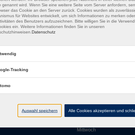
 genannt wird. Wenn Sie eine weitere Seite vom Server anfordern, se
owser das Cookie an den Server zurück. Cookies wurden als zuverlässi
ismus für Websites entwickelt, um sich Informationen zu merken oder
Impressum
AGBs
Datenschutzerklärung
Barrier
tivitäten des Benutzers aufzuzeichnen. Bitte willigen Sie in die Verwen
okies ein. Weitere Informationen finden Sie in unseren
schutzhinweisen.
Datenschutz
twendig
Umgebung e. V.
Öffnungszeiten
ogle-Tracking
tomo
Montag
rg.de
Dienstag
Auswahl speichern
Alle Cookies akzeptieren und schl
Mittwoch