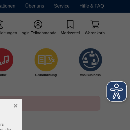
mationen
Über uns
Service
Hilfe & FAQ
leitungen
Login Teilnehmende
Merkzettel
Warenkorb
ltur
Grundbildung
vhs Business
×
rs
ei, die