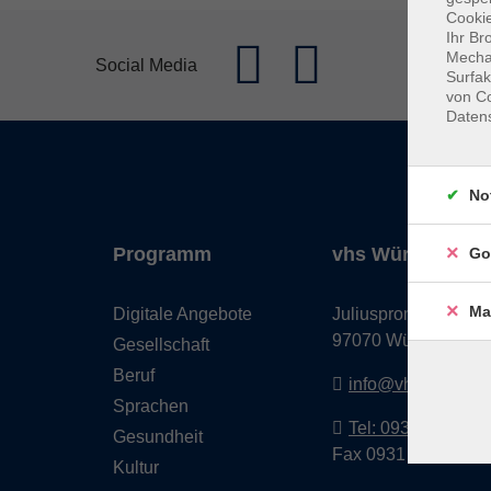
Cookie
Ihr Br
Mechan
Social Media
Surfak
von Co
Daten
No
Programm
vhs Würzburg & 
Go
Ma
Digitale Angebote
Juliuspromenade 68
97070 Würzburg
Gesellschaft
Beruf
info@vhs-wuerzbu
Sprachen
Tel: 0931 35593 0
Gesundheit
Fax 0931 35593-20
Kultur