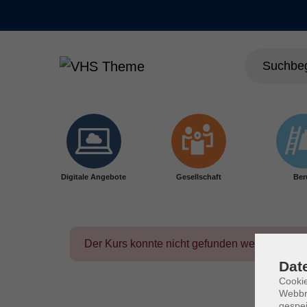
Skip to main content
Digitale Angebote
Gesellschaft
Ber
Der Kurs konnte nicht gefunden werden.
Dat
Cookie
Webbr
gespei