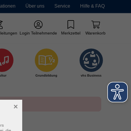
mationen
Über uns
Service
Hilfe & FAQ
leitungen
Login Teilnehmende
Merkzettel
Warenkorb
ltur
Grundbildung
vhs Business
×
rs
ei, die