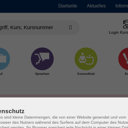
Startseite
Aktuelles
Infor
Login Kurs
uf
Sprachen
Gesundheit
Ku
enschutz
s sind kleine Datenmengen, die von einer Website gesendet und vom
owser des Nutzers während des Surfens auf dem Computer des Nutze
chert werden. Ihr Browser speichert jede Nachricht in einer kleinen Dat