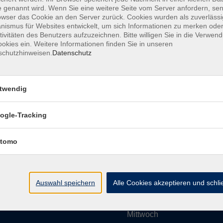
 genannt wird. Wenn Sie eine weitere Seite vom Server anfordern, se
owser das Cookie an den Server zurück. Cookies wurden als zuverlässi
ismus für Websites entwickelt, um sich Informationen zu merken oder
Impressum
AGBs
Datenschutzerklärung
Barrier
tivitäten des Benutzers aufzuzeichnen. Bitte willigen Sie in die Verwen
okies ein. Weitere Informationen finden Sie in unseren
schutzhinweisen.
Datenschutz
twendig
Umgebung e. V.
Öffnungszeiten
ogle-Tracking
tomo
Montag
rg.de
Dienstag
Auswahl speichern
Alle Cookies akzeptieren und schl
Mittwoch