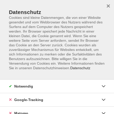
×
Datenschutz
Cookies sind kleine Datenmengen, die von einer Website
gesendet und vom Webbrowser des Nutzers während des
Surfens auf dem Computer des Nutzers gespeichert
Skip to main content
werden. Ihr Browser speichert jede Nachricht in einer
kleinen Datei, die Cookie genannt wird. Wenn Sie eine
weitere Seite vom Server anfordern, sendet Ihr Browser
Der Kurs konnte nicht gefunden werden.
das Cookie an den Server zurück. Cookies wurden als
zuverlässiger Mechanismus für Websites entwickelt, um
sich Informationen zu merken oder die Surfaktivitäten des
Benutzers aufzuzeichnen. Bitte willigen Sie in die
Verwendung von Cookies ein. Weitere Informationen finden
Sie in unseren Datenschutzhinweisen.
Datenschutz
Impressum
AGBs
Datenschutzerklärung
Notwendig
Barrierefreiheitserklärung
Widerrufsbelehrung
Google-Tracking
Widerruf
Matomo