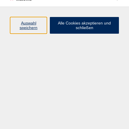
Programm
Auswahl
Alle Cookies akzeptieren und
speichern
schließen
Digitale Angebote
Gesellschaft
Beruf
Sprachen
Gesundheit
Kultur
Grundbildung
vhs Business
vhs Würzburg & Umgebung e. V.