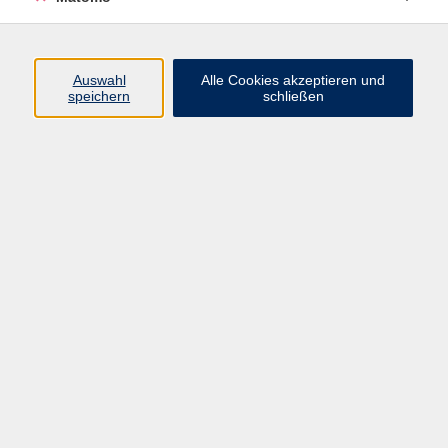
Programm
Auswahl
Alle Cookies akzeptieren und
speichern
schließen
Digitale Angebote
Gesellschaft
Beruf
Sprachen
Gesundheit
Kultur
Grundbildung
vhs Business
vhs Würzburg & Umgebung e. V.