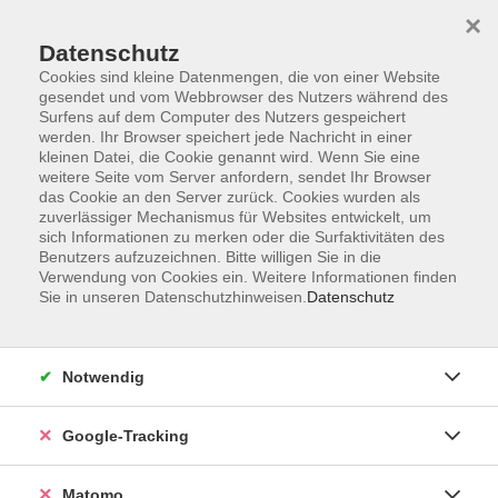
×
Datenschutz
Cookies sind kleine Datenmengen, die von einer Website
gesendet und vom Webbrowser des Nutzers während des
Surfens auf dem Computer des Nutzers gespeichert
Skip to main content
werden. Ihr Browser speichert jede Nachricht in einer
kleinen Datei, die Cookie genannt wird. Wenn Sie eine
weitere Seite vom Server anfordern, sendet Ihr Browser
Der Kurs konnte nicht gefunden werden.
das Cookie an den Server zurück. Cookies wurden als
zuverlässiger Mechanismus für Websites entwickelt, um
sich Informationen zu merken oder die Surfaktivitäten des
Benutzers aufzuzeichnen. Bitte willigen Sie in die
Verwendung von Cookies ein. Weitere Informationen finden
Sie in unseren Datenschutzhinweisen.
Datenschutz
Impressum
AGBs
Datenschutzerklärung
Notwendig
Barrierefreiheitserklärung
Widerrufsbelehrung
Google-Tracking
Widerruf
Matomo