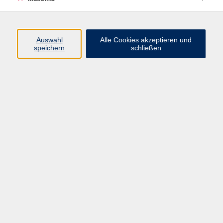
Gesellschaft
67
Gesundheit
26
Kultur
8
Auswahl
Alle Cookies akzeptieren und
speichern
schließen
Sprachen
72
Digitale Angebote
Auch jenseits der Corona-Pandemie bleibt das Online-
Lernen für viele Menschen interessant. Gerade wer
beruflich oder privat stark eingebunden ist, schätzt
die
Flexibilität
, die das digitale Lernen von zuhause
ausmacht.
Ohne zusätzliche Fahrtzeiten
ist es
möglich, mit anderen Menschen in Kontakt zu treten
und
Neues zu lernen
.
Ergebnisse filtern