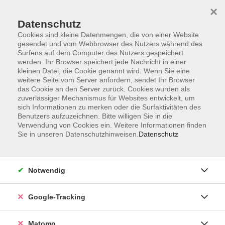
×
Datenschutz
Cookies sind kleine Datenmengen, die von einer Website
gesendet und vom Webbrowser des Nutzers während des
Surfens auf dem Computer des Nutzers gespeichert
Skip to main content
werden. Ihr Browser speichert jede Nachricht in einer
kleinen Datei, die Cookie genannt wird. Wenn Sie eine
weitere Seite vom Server anfordern, sendet Ihr Browser
das Cookie an den Server zurück. Cookies wurden als
zuverlässiger Mechanismus für Websites entwickelt, um
sich Informationen zu merken oder die Surfaktivitäten des
Benutzers aufzuzeichnen. Bitte willigen Sie in die
Verwendung von Cookies ein. Weitere Informationen finden
Sie in unseren Datenschutzhinweisen.
Datenschutz
265 Kurse
Notwendig
zurück zu Veranstaltungsformen
Kurse nach Themen
Google-Tracking
Berufl. Bildung & IT
68
Matomo