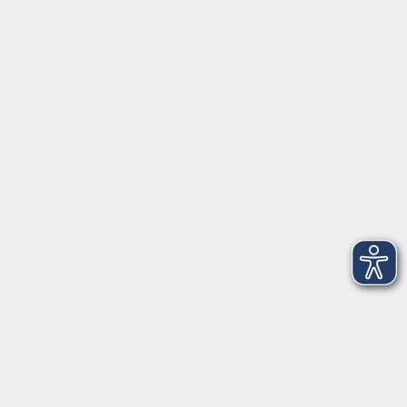
Online-Kurs: Chinesisch A1 (ab Lektion 9)
Di. 22.09.2026 19:40
Online-Seminar, Zoom-Meeting 05 neu
mehr laden
Impressum
AGBs
Datenschutzerklärung