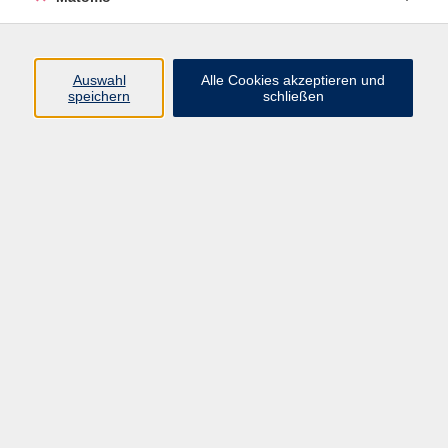
Programm
Auswahl
Alle Cookies akzeptieren und
speichern
schließen
Digitale Angebote
Gesellschaft
Beruf
Sprachen
Gesundheit
Kultur
Grundbildung
vhs Business
vhs Würzburg & Umgebung e. V.