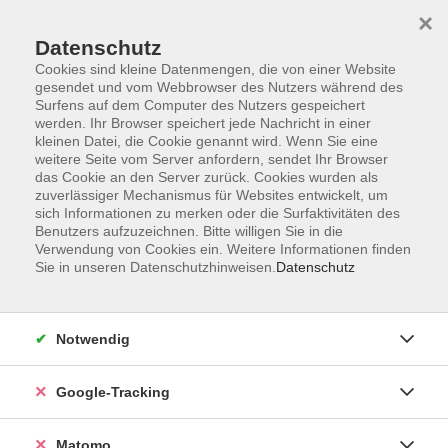
×
Datenschutz
Cookies sind kleine Datenmengen, die von einer Website
gesendet und vom Webbrowser des Nutzers während des
Surfens auf dem Computer des Nutzers gespeichert
Skip to main content
werden. Ihr Browser speichert jede Nachricht in einer
kleinen Datei, die Cookie genannt wird. Wenn Sie eine
weitere Seite vom Server anfordern, sendet Ihr Browser
Der Kurs konnte nicht gefunden werden.
das Cookie an den Server zurück. Cookies wurden als
zuverlässiger Mechanismus für Websites entwickelt, um
sich Informationen zu merken oder die Surfaktivitäten des
Benutzers aufzuzeichnen. Bitte willigen Sie in die
Verwendung von Cookies ein. Weitere Informationen finden
Sie in unseren Datenschutzhinweisen.
Datenschutz
Impressum
AGBs
Datenschutzerklärung
Notwendig
Barrierefreiheitserklärung
Widerrufsbelehrung
Google-Tracking
Widerruf
Matomo