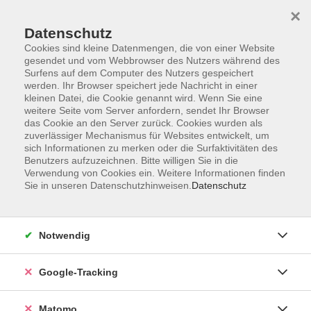
×
Datenschutz
Cookies sind kleine Datenmengen, die von einer Website
gesendet und vom Webbrowser des Nutzers während des
Surfens auf dem Computer des Nutzers gespeichert
Skip to main content
werden. Ihr Browser speichert jede Nachricht in einer
kleinen Datei, die Cookie genannt wird. Wenn Sie eine
weitere Seite vom Server anfordern, sendet Ihr Browser
das Cookie an den Server zurück. Cookies wurden als
zuverlässiger Mechanismus für Websites entwickelt, um
sich Informationen zu merken oder die Surfaktivitäten des
Benutzers aufzuzeichnen. Bitte willigen Sie in die
Verwendung von Cookies ein. Weitere Informationen finden
Sie in unseren Datenschutzhinweisen.
Datenschutz
1 Kurs
Notwendig
zurück zu Weitere Sprachen
Kurse nach Themen
Google-Tracking
A1 Grundstufe 1
1
Matomo