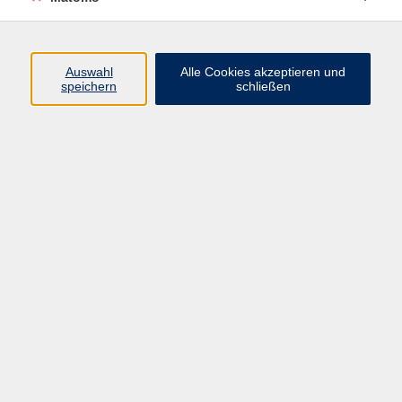
Tschechisch
Auswahl
Alle Cookies akzeptieren und
speichern
schließen
Ergebnisse filtern
Tschechisch A1 - Wiederholung
Di. 06.10.2026 19:30
Würzburg
Impressum