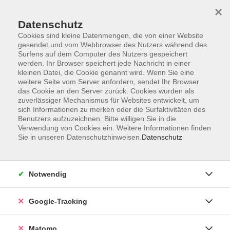
×
Datenschutz
Cookies sind kleine Datenmengen, die von einer Website
gesendet und vom Webbrowser des Nutzers während des
Surfens auf dem Computer des Nutzers gespeichert
Skip to main content
werden. Ihr Browser speichert jede Nachricht in einer
kleinen Datei, die Cookie genannt wird. Wenn Sie eine
weitere Seite vom Server anfordern, sendet Ihr Browser
Der Kurs konnte nicht gefunden werden.
das Cookie an den Server zurück. Cookies wurden als
zuverlässiger Mechanismus für Websites entwickelt, um
sich Informationen zu merken oder die Surfaktivitäten des
Benutzers aufzuzeichnen. Bitte willigen Sie in die
Verwendung von Cookies ein. Weitere Informationen finden
Sie in unseren Datenschutzhinweisen.
Datenschutz
Impressum
AGBs
Datenschutzerklärung
Notwendig
Barrierefreiheitserklärung
Widerrufsbelehrung
Google-Tracking
Widerruf
Matomo