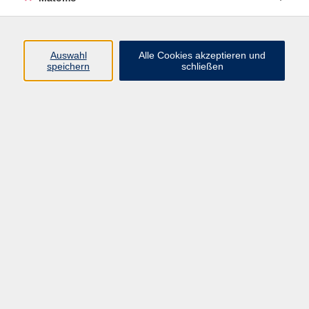
Programm
Auswahl
Alle Cookies akzeptieren und
speichern
schließen
Digitale Angebote
Gesellschaft
Beruf
Sprachen
Gesundheit
Kultur
Grundbildung
vhs Business
vhs Würzburg & Umgebung e. V.