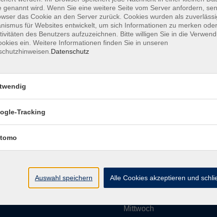
 genannt wird. Wenn Sie eine weitere Seite vom Server anfordern, se
owser das Cookie an den Server zurück. Cookies wurden als zuverlässi
ismus für Websites entwickelt, um sich Informationen zu merken oder
Impressum
AGBs
Datenschutzerklärung
Barrier
tivitäten des Benutzers aufzuzeichnen. Bitte willigen Sie in die Verwen
okies ein. Weitere Informationen finden Sie in unseren
schutzhinweisen.
Datenschutz
twendig
Umgebung e. V.
Öffnungszeiten
ogle-Tracking
tomo
Montag
rg.de
Dienstag
Auswahl speichern
Alle Cookies akzeptieren und schl
Mittwoch