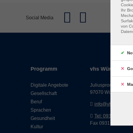
Cookie
Ihr Br
Mechan
Social Media
Surfak
von Co
Daten
No
Programm
vhs Würzburg & 
Go
Ma
Digitale Angebote
Juliuspromenade 68
97070 Würzburg
Gesellschaft
Beruf
info@vhs-wuerzbu
Sprachen
Tel: 0931 35593 0
Gesundheit
Fax 0931 35593-20
Kultur