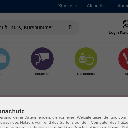
Startseite
Aktuelles
Infor
Login Kurs
uf
Sprachen
Gesundheit
Ku
enschutz
s sind kleine Datenmengen, die von einer Website gesendet und vom
owser des Nutzers während des Surfens auf dem Computer des Nutze
chert werden. Ihr Browser speichert jede Nachricht in einer kleinen Dat