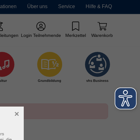
mationen
Über uns
Service
Hilfe & FAQ
leitungen
Login Teilnehmende
Merkzettel
Warenkorb
ltur
Grundbildung
vhs Business
×
rs
ei, die