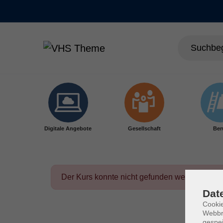
Skip to main content
Digitale Angebote
Gesellschaft
Ber
Der Kurs konnte nicht gefunden werden.
Dat
Cookie
Webbr
gespei