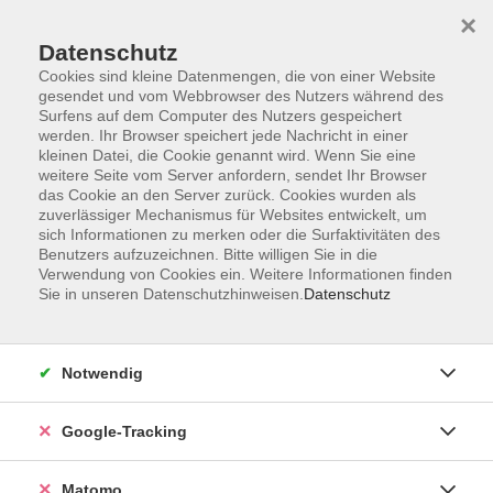
×
Datenschutz
Cookies sind kleine Datenmengen, die von einer Website
gesendet und vom Webbrowser des Nutzers während des
Surfens auf dem Computer des Nutzers gespeichert
Skip to main content
werden. Ihr Browser speichert jede Nachricht in einer
kleinen Datei, die Cookie genannt wird. Wenn Sie eine
weitere Seite vom Server anfordern, sendet Ihr Browser
Der Kurs konnte nicht gefunden werden.
das Cookie an den Server zurück. Cookies wurden als
zuverlässiger Mechanismus für Websites entwickelt, um
sich Informationen zu merken oder die Surfaktivitäten des
Benutzers aufzuzeichnen. Bitte willigen Sie in die
Verwendung von Cookies ein. Weitere Informationen finden
Sie in unseren Datenschutzhinweisen.
Datenschutz
Impressum
AGBs
Datenschutzerklärung
Notwendig
Barrierefreiheitserklärung
Widerrufsbelehrung
Google-Tracking
Widerruf
Matomo