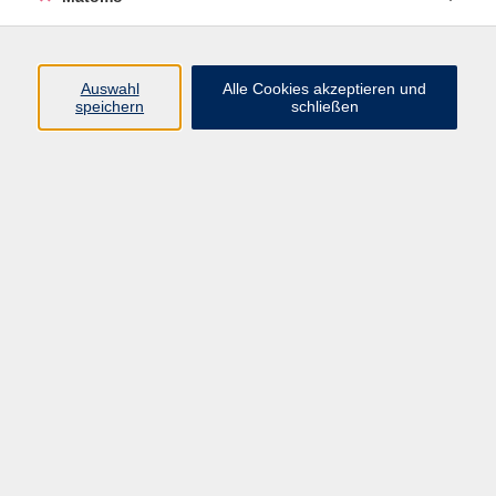
Programm
Auswahl
Alle Cookies akzeptieren und
speichern
schließen
Digitale Angebote
Gesellschaft
Beruf
Sprachen
Gesundheit
Kultur
Grundbildung
vhs Business
vhs Würzburg & Umgebung e. V.