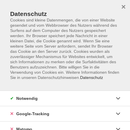
×
Datenschutz
Cookies sind kleine Datenmengen, die von einer Website
gesendet und vom Webbrowser des Nutzers während des
Surfens auf dem Computer des Nutzers gespeichert
Skip to main content
werden. Ihr Browser speichert jede Nachricht in einer
kleinen Datei, die Cookie genannt wird. Wenn Sie eine
weitere Seite vom Server anfordern, sendet Ihr Browser
Der Kurs konnte nicht gefunden werden.
das Cookie an den Server zurück. Cookies wurden als
zuverlässiger Mechanismus für Websites entwickelt, um
sich Informationen zu merken oder die Surfaktivitäten des
Benutzers aufzuzeichnen. Bitte willigen Sie in die
Verwendung von Cookies ein. Weitere Informationen finden
Sie in unseren Datenschutzhinweisen.
Datenschutz
Impressum
AGBs
Datenschutzerklärung
Notwendig
Barrierefreiheitserklärung
Widerrufsbelehrung
Google-Tracking
Widerruf
Matomo