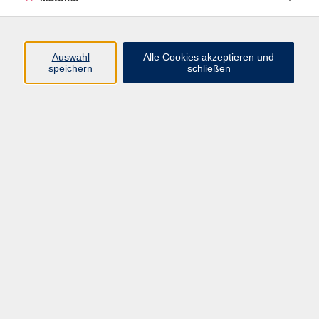
Programm
Auswahl
Alle Cookies akzeptieren und
speichern
schließen
Digitale Angebote
Gesellschaft
Beruf
Sprachen
Gesundheit
Kultur
Grundbildung
vhs Business
vhs Würzburg & Umgebung e. V.