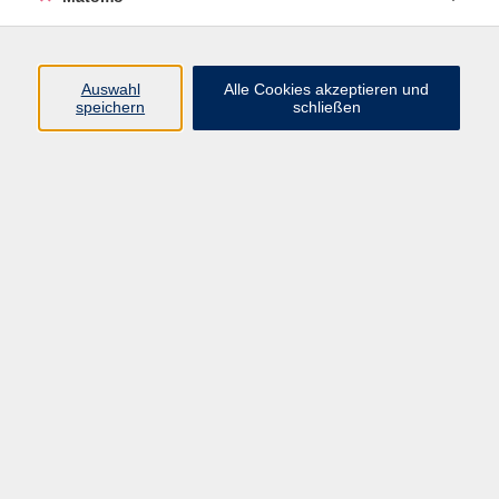
Programm
Auswahl
Alle Cookies akzeptieren und
speichern
schließen
Digitale Angebote
Gesellschaft
Beruf
Sprachen
Gesundheit
Kultur
Grundbildung
vhs Business
vhs Würzburg & Umgebung e. V.