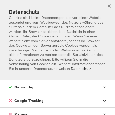
×
Datenschutz
Cookies sind kleine Datenmengen, die von einer Website
gesendet und vom Webbrowser des Nutzers während des
Surfens auf dem Computer des Nutzers gespeichert
Skip to main content
werden. Ihr Browser speichert jede Nachricht in einer
kleinen Datei, die Cookie genannt wird. Wenn Sie eine
weitere Seite vom Server anfordern, sendet Ihr Browser
Der Kurs konnte nicht gefunden werden.
das Cookie an den Server zurück. Cookies wurden als
zuverlässiger Mechanismus für Websites entwickelt, um
sich Informationen zu merken oder die Surfaktivitäten des
Benutzers aufzuzeichnen. Bitte willigen Sie in die
Verwendung von Cookies ein. Weitere Informationen finden
Impressum
Sie in unseren Datenschutzhinweisen.
Datenschutz
AGBs
Datenschutzerklärung
Notwendig
Barrierefreiheitserklärung
Widerrufsbelehrung
Google-Tracking
Widerruf
Matomo