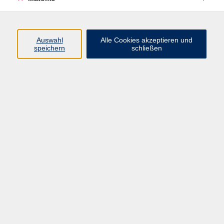
Programm
Auswahl
Alle Cookies akzeptieren und
speichern
schließen
Digitale Angebote
Gesellschaft
Beruf
Sprachen
Gesundheit
Kultur
Grundbildung
vhs Business
vhs Würzburg & Umgebung e. V.