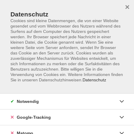
×
Datenschutz
Cookies sind kleine Datenmengen, die von einer Website
gesendet und vom Webbrowser des Nutzers während des
Surfens auf dem Computer des Nutzers gespeichert
Skip to main content
werden. Ihr Browser speichert jede Nachricht in einer
kleinen Datei, die Cookie genannt wird. Wenn Sie eine
weitere Seite vom Server anfordern, sendet Ihr Browser
Der Kurs konnte nicht gefunden werden.
das Cookie an den Server zurück. Cookies wurden als
zuverlässiger Mechanismus für Websites entwickelt, um
sich Informationen zu merken oder die Surfaktivitäten des
Benutzers aufzuzeichnen. Bitte willigen Sie in die
Verwendung von Cookies ein. Weitere Informationen finden
Sie in unseren Datenschutzhinweisen.
Datenschutz
Impressum
AGBs
Datenschutzerklärung
Notwendig
Barrierefreiheitserklärung
Widerrufsbelehrung
Google-Tracking
Widerruf
Matomo