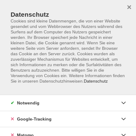
×
Datenschutz
Cookies sind kleine Datenmengen, die von einer Website
gesendet und vom Webbrowser des Nutzers während des
Surfens auf dem Computer des Nutzers gespeichert
Skip to main content
werden. Ihr Browser speichert jede Nachricht in einer
kleinen Datei, die Cookie genannt wird. Wenn Sie eine
weitere Seite vom Server anfordern, sendet Ihr Browser
Der Kurs konnte nicht gefunden werden.
das Cookie an den Server zurück. Cookies wurden als
zuverlässiger Mechanismus für Websites entwickelt, um
sich Informationen zu merken oder die Surfaktivitäten des
Benutzers aufzuzeichnen. Bitte willigen Sie in die
Verwendung von Cookies ein. Weitere Informationen finden
Sie in unseren Datenschutzhinweisen.
Datenschutz
Impressum
AGBs
Datenschutzerklärung
Notwendig
Barrierefreiheitserklärung
Widerrufsbelehrung
Google-Tracking
Widerruf
Matomo