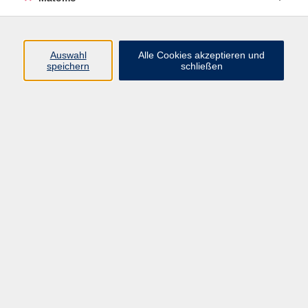
Programm
Auswahl
Alle Cookies akzeptieren und
speichern
schließen
Digitale Angebote
Gesellschaft
Beruf
Sprachen
Gesundheit
Kultur
Grundbildung
vhs Business
vhs Würzburg & Umgebung e. V.