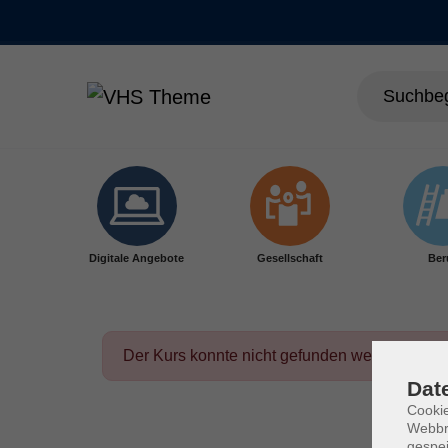
Skip to main content
Digitale Angebote
Gesellschaft
Ber
Der Kurs konnte nicht gefunden werden.
Dat
Cookie
Webbr
gespei