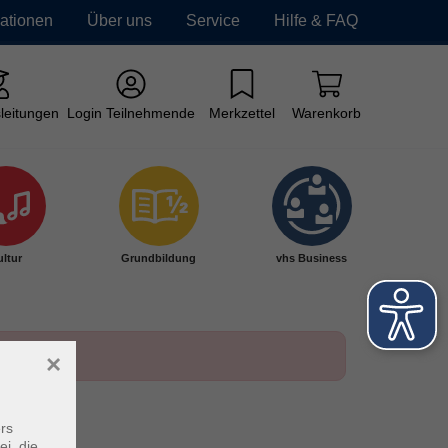
mationen
Über uns
Service
Hilfe & FAQ
leitungen
Login Teilnehmende
Merkzettel
Warenkorb
ltur
Grundbildung
vhs Business
×
rs
ei, die