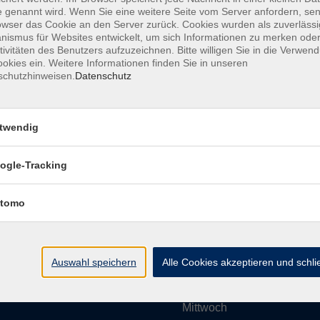
 genannt wird. Wenn Sie eine weitere Seite vom Server anfordern, se
owser das Cookie an den Server zurück. Cookies wurden als zuverlässi
ismus für Websites entwickelt, um sich Informationen zu merken oder
Impressum
AGBs
Datenschutzerklärung
Barrier
tivitäten des Benutzers aufzuzeichnen. Bitte willigen Sie in die Verwen
okies ein. Weitere Informationen finden Sie in unseren
schutzhinweisen.
Datenschutz
twendig
Umgebung e. V.
Öffnungszeiten
ogle-Tracking
tomo
Montag
rg.de
Dienstag
Auswahl speichern
Alle Cookies akzeptieren und schl
Mittwoch