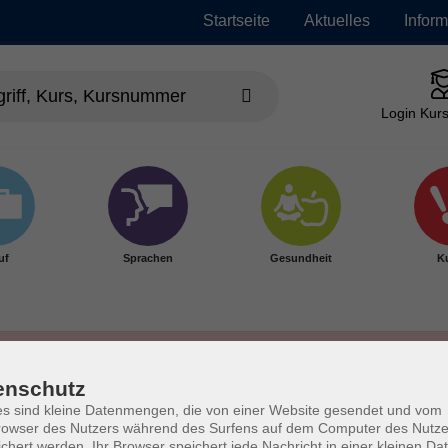
Startseite
Aktuelles
Infor
Login Kurs
uf
Sprachen
Gesundheit
Ku
enschutz
s sind kleine Datenmengen, die von einer Website gesendet und vom
owser des Nutzers während des Surfens auf dem Computer des Nutze
chert werden. Ihr Browser speichert jede Nachricht in einer kleinen Dat