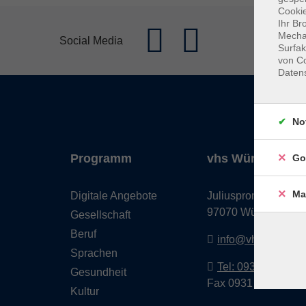
Cookie
Ihr Br
Mechan
Social Media
Surfak
von Co
Daten
No
Programm
vhs Würzburg & 
Go
Ma
Digitale Angebote
Juliuspromenade 68
97070 Würzburg
Gesellschaft
Beruf
info@vhs-wuerzbu
Sprachen
Tel: 0931 35593 0
Gesundheit
Fax 0931 35593-20
Kultur