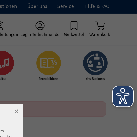
ationen
Über uns
Service
Hilfe & FAQ
leitungen
Login Teilnehmende
Merkzettel
Warenkorb
ultur
Grundbildung
vhs Business
×
rs
ei, die