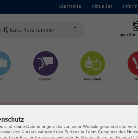
Startseite
Aktuelles
Inform
Login Kurs
uf
Sprachen
Gesundheit
K
enschutz
s sind kleine Datenmengen, die von einer Website gesendet und vom
owser des Nutzers während des Surfens auf dem Computer des Nutze
chert werden. Ihr Browser speichert jede Nachricht in einer kleinen Dat