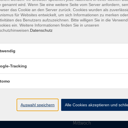
 genannt wird. Wenn Sie eine weitere Seite vom Server anfordern, se
owser das Cookie an den Server zurück. Cookies wurden als zuverlässi
ismus für Websites entwickelt, um sich Informationen zu merken oder
Impressum
AGBs
Datenschutzerklärung
Barriere
tivitäten des Benutzers aufzuzeichnen. Bitte willigen Sie in die Verwen
okies ein. Weitere Informationen finden Sie in unseren
schutzhinweisen.
Datenschutz
twendig
mgebung e. V.
Öffnungszeiten
ogle-Tracking
tomo
Montag
rg.de
Dienstag
Auswahl speichern
Alle Cookies akzeptieren und schl
Mittwoch