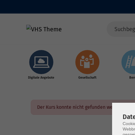
Skip to main content
Digitale Angebote
Gesellschaft
Ber
Der Kurs konnte nicht gefunden werden.
Dat
Cookie
Webbr
gespei