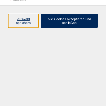
Programm
Auswahl
Alle Cookies akzeptieren und
speichern
schließen
Digitale Angebote
Gesellschaft
Beruf
Sprachen
Gesundheit
Kultur
Grundbildung
vhs Business
vhs Würzburg & Umgebung e. V.