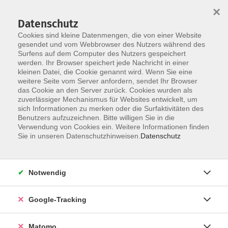
×
Datenschutz
Cookies sind kleine Datenmengen, die von einer Website
gesendet und vom Webbrowser des Nutzers während des
Surfens auf dem Computer des Nutzers gespeichert
Skip to main content
werden. Ihr Browser speichert jede Nachricht in einer
kleinen Datei, die Cookie genannt wird. Wenn Sie eine
weitere Seite vom Server anfordern, sendet Ihr Browser
Der Kurs konnte nicht gefunden werden.
das Cookie an den Server zurück. Cookies wurden als
zuverlässiger Mechanismus für Websites entwickelt, um
sich Informationen zu merken oder die Surfaktivitäten des
Benutzers aufzuzeichnen. Bitte willigen Sie in die
Verwendung von Cookies ein. Weitere Informationen finden
Impressum
Sie in unseren Datenschutzhinweisen.
Datenschutz
AGBs
Datenschutzerklärung
Notwendig
Barrierefreiheitserklärung
Widerrufsbelehrung
Google-Tracking
Widerruf
Matomo