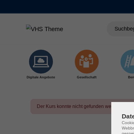
Skip to main content
Digitale Angebote
Gesellschaft
Ber
Der Kurs konnte nicht gefunden werden.
Dat
Cookie
Webbr
gespei