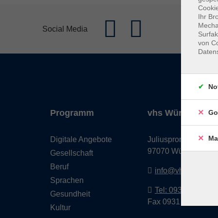
Cookie
Ihr Br
Mechan
Social Media
Surfak
von Co
Daten
No
Programm
vhs Würzburg & 
Go
Ma
Digitale Angebote
Juliuspromenade 68
97070 Würzburg
Gesellschaft
Beruf
info@vhs-wuerzbu
Sprachen
Tel: 0931 35593 0
Gesundheit
Fax 0931 35593-20
Kultur