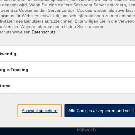
 genannt wird. Wenn Sie eine weitere Seite vom Server anfordern, se
owser das Cookie an den Server zurück. Cookies wurden als zuverlässi
ismus für Websites entwickelt, um sich Informationen zu merken oder
Impressum
AGBs
Datenschutzerklärung
Barrier
tivitäten des Benutzers aufzuzeichnen. Bitte willigen Sie in die Verwen
okies ein. Weitere Informationen finden Sie in unseren
schutzhinweisen.
Datenschutz
twendig
Umgebung e. V.
Öffnungszeiten
ogle-Tracking
tomo
Montag
rg.de
Dienstag
Auswahl speichern
Alle Cookies akzeptieren und schl
Mittwoch