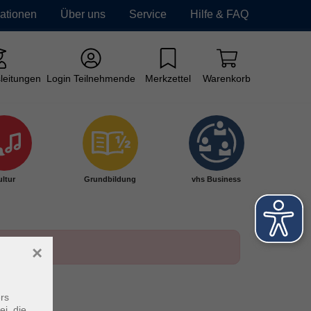
mationen
Über uns
Service
Hilfe & FAQ
leitungen
Login Teilnehmende
Merkzettel
Warenkorb
ltur
Grundbildung
vhs Business
×
rs
ei, die