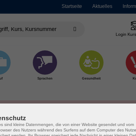
Startseite
Aktuelles
Infor
Login Kurs
uf
Sprachen
Gesundheit
Ku
enschutz
s sind kleine Datenmengen, die von einer Website gesendet und vom
owser des Nutzers während des Surfens auf dem Computer des Nutze
chert werden. Ihr Browser speichert jede Nachricht in einer kleinen Dat