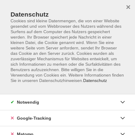
×
Datenschutz
Cookies sind kleine Datenmengen, die von einer Website
gesendet und vom Webbrowser des Nutzers während des
Surfens auf dem Computer des Nutzers gespeichert
Skip to main content
werden. Ihr Browser speichert jede Nachricht in einer
kleinen Datei, die Cookie genannt wird. Wenn Sie eine
weitere Seite vom Server anfordern, sendet Ihr Browser
Der Kurs konnte nicht gefunden werden.
das Cookie an den Server zurück. Cookies wurden als
zuverlässiger Mechanismus für Websites entwickelt, um
sich Informationen zu merken oder die Surfaktivitäten des
Benutzers aufzuzeichnen. Bitte willigen Sie in die
Verwendung von Cookies ein. Weitere Informationen finden
Sie in unseren Datenschutzhinweisen.
Datenschutz
Impressum
AGBs
Datenschutzerklärung
Notwendig
Barrierefreiheitserklärung
Widerrufsbelehrung
Google-Tracking
Widerruf
Matomo