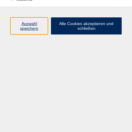
Programm
Auswahl
Alle Cookies akzeptieren und
speichern
schließen
Digitale Angebote
Gesellschaft
Beruf
Sprachen
Gesundheit
Kultur
Grundbildung
vhs Business
vhs Würzburg & Umgebung e. V.