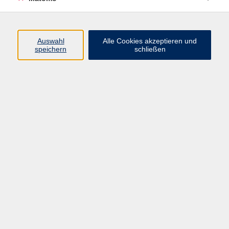
Programm
Auswahl
Alle Cookies akzeptieren und
speichern
schließen
Digitale Angebote
Gesellschaft
Beruf
Sprachen
Gesundheit
Kultur
Grundbildung
vhs Business
vhs Würzburg & Umgebung e. V.