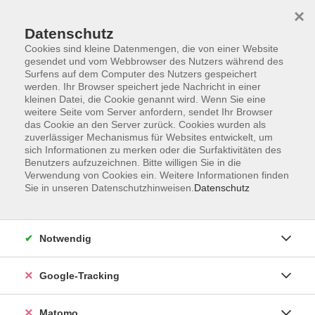
×
Datenschutz
Cookies sind kleine Datenmengen, die von einer Website
gesendet und vom Webbrowser des Nutzers während des
Surfens auf dem Computer des Nutzers gespeichert
Skip to main content
werden. Ihr Browser speichert jede Nachricht in einer
kleinen Datei, die Cookie genannt wird. Wenn Sie eine
weitere Seite vom Server anfordern, sendet Ihr Browser
Der Kurs konnte nicht gefunden werden.
das Cookie an den Server zurück. Cookies wurden als
zuverlässiger Mechanismus für Websites entwickelt, um
sich Informationen zu merken oder die Surfaktivitäten des
Benutzers aufzuzeichnen. Bitte willigen Sie in die
Verwendung von Cookies ein. Weitere Informationen finden
Sie in unseren Datenschutzhinweisen.
Datenschutz
Impressum
AGBs
Datenschutzerklärung
Notwendig
Barrierefreiheitserklärung
Widerrufsbelehrung
Google-Tracking
Widerruf
Matomo