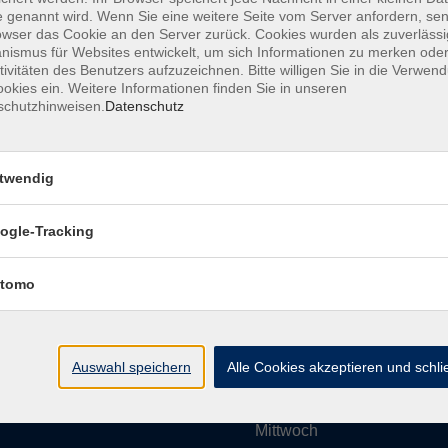
 genannt wird. Wenn Sie eine weitere Seite vom Server anfordern, se
owser das Cookie an den Server zurück. Cookies wurden als zuverlässi
ismus für Websites entwickelt, um sich Informationen zu merken oder
Impressum
AGBs
Datenschutzerklärung
Barrier
tivitäten des Benutzers aufzuzeichnen. Bitte willigen Sie in die Verwen
okies ein. Weitere Informationen finden Sie in unseren
schutzhinweisen.
Datenschutz
twendig
Umgebung e. V.
Öffnungszeiten
ogle-Tracking
tomo
Montag
rg.de
Dienstag
Auswahl speichern
Alle Cookies akzeptieren und schl
Mittwoch