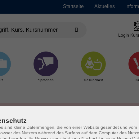
Startseite
Aktuelles
Infor
Login Kurs
uf
Sprachen
Gesundheit
Ku
enschutz
s sind kleine Datenmengen, die von einer Website gesendet und vom
owser des Nutzers während des Surfens auf dem Computer des Nutze
chert werden. Ihr Browser speichert jede Nachricht in einer kleinen Dat