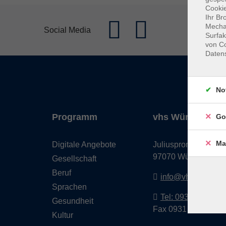
Cookie
Ihr Br
Mechan
Social Media
Surfak
von Co
Daten
No
Programm
vhs Würzburg & 
Go
Ma
Digitale Angebote
Juliuspromenade 68
97070 Würzburg
Gesellschaft
Beruf
info@vhs-wuerzbu
Sprachen
Tel: 0931 35593 0
Gesundheit
Fax 0931 35593-20
Kultur