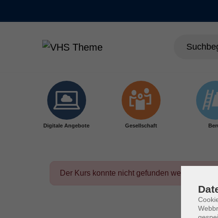
Skip to main content
Digitale Angebote
Gesellschaft
Ber
Der Kurs konnte nicht gefunden werden.
Dat
Cookie
Webbr
gespei