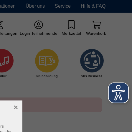
mationen
Über uns
Service
Hilfe & FAQ
leitungen
Login Teilnehmende
Merkzettel
Warenkorb
ltur
Grundbildung
vhs Business
×
rs
ei, die