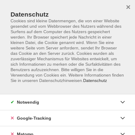
×
Datenschutz
Cookies sind kleine Datenmengen, die von einer Website
gesendet und vom Webbrowser des Nutzers während des
Surfens auf dem Computer des Nutzers gespeichert
Skip to main content
werden. Ihr Browser speichert jede Nachricht in einer
kleinen Datei, die Cookie genannt wird. Wenn Sie eine
weitere Seite vom Server anfordern, sendet Ihr Browser
Der Kurs konnte nicht gefunden werden.
das Cookie an den Server zurück. Cookies wurden als
zuverlässiger Mechanismus für Websites entwickelt, um
sich Informationen zu merken oder die Surfaktivitäten des
Benutzers aufzuzeichnen. Bitte willigen Sie in die
Verwendung von Cookies ein. Weitere Informationen finden
Sie in unseren Datenschutzhinweisen.
Datenschutz
Impressum
AGBs
Datenschutzerklärung
Notwendig
Barrierefreiheitserklärung
Widerrufsbelehrung
Google-Tracking
Widerruf
Matomo