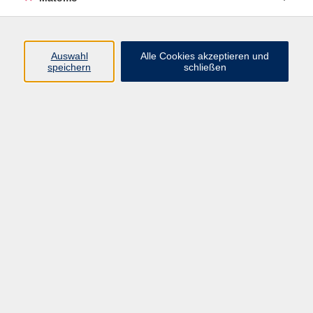
Programm
Auswahl
Alle Cookies akzeptieren und
speichern
schließen
Digitale Angebote
Gesellschaft
Beruf
Sprachen
Gesundheit
Kultur
Grundbildung
vhs Business
vhs Würzburg & Umgebung e. V.