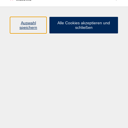
Programm
Auswahl
Alle Cookies akzeptieren und
speichern
schließen
Digitale Angebote
Gesellschaft
Beruf
Sprachen
Gesundheit
Kultur
Grundbildung
vhs Business
vhs Würzburg & Umgebung e. V.