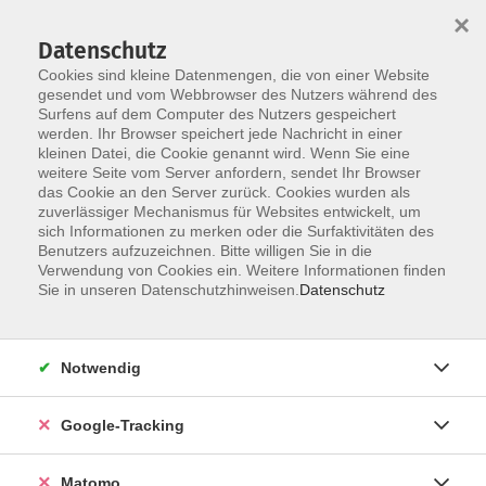
×
Datenschutz
Cookies sind kleine Datenmengen, die von einer Website
gesendet und vom Webbrowser des Nutzers während des
Surfens auf dem Computer des Nutzers gespeichert
Skip to main content
werden. Ihr Browser speichert jede Nachricht in einer
kleinen Datei, die Cookie genannt wird. Wenn Sie eine
weitere Seite vom Server anfordern, sendet Ihr Browser
Der Kurs konnte nicht gefunden werden.
das Cookie an den Server zurück. Cookies wurden als
zuverlässiger Mechanismus für Websites entwickelt, um
sich Informationen zu merken oder die Surfaktivitäten des
Benutzers aufzuzeichnen. Bitte willigen Sie in die
Verwendung von Cookies ein. Weitere Informationen finden
Impressum
Sie in unseren Datenschutzhinweisen.
Datenschutz
AGBs
Datenschutzerklärung
Notwendig
Barrierefreiheitserklärung
Widerrufsbelehrung
Google-Tracking
Widerruf
Matomo