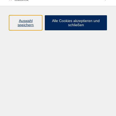
A 2: Grundstufe 2
1
B 1: Mittelstufe 1
6
B 2: Mittelstufe 2
12
Auswahl
Alle Cookies akzeptieren und
speichern
schließen
B1+
3
BAMF-Kurse
1
C 1: Aufbaustufe 1
1
C 2: Aufbaustufe 2
1
Deutsch für den Beruf (BAMF)
2
Einbürgerung
2
Sprachprüfungen
7
Deutsch als Zweit- und
Fremdsprache
Ergebnisse filtern