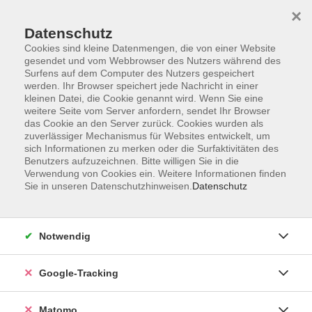
×
Datenschutz
Cookies sind kleine Datenmengen, die von einer Website
gesendet und vom Webbrowser des Nutzers während des
Surfens auf dem Computer des Nutzers gespeichert
Skip to main content
werden. Ihr Browser speichert jede Nachricht in einer
kleinen Datei, die Cookie genannt wird. Wenn Sie eine
weitere Seite vom Server anfordern, sendet Ihr Browser
das Cookie an den Server zurück. Cookies wurden als
zuverlässiger Mechanismus für Websites entwickelt, um
sich Informationen zu merken oder die Surfaktivitäten des
Benutzers aufzuzeichnen. Bitte willigen Sie in die
Verwendung von Cookies ein. Weitere Informationen finden
Sie in unseren Datenschutzhinweisen.
Datenschutz
23 Kurse
Notwendig
zurück zu Sprachen
Kurse nach Themen
Google-Tracking
A 1: Grundstufe 1
1
Matomo