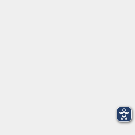
Impressum
AGBs
Datenschutzerklärung
Barrierefreiheitserklärung
Widerrufsbelehrung
Widerruf
Programm
Digitale Angebote
Gesellschaft
Beruf
Sprachen
Gesundheit