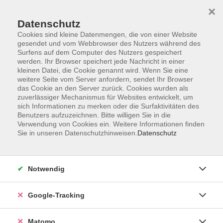
×
Datenschutz
Cookies sind kleine Datenmengen, die von einer Website
gesendet und vom Webbrowser des Nutzers während des
Surfens auf dem Computer des Nutzers gespeichert
Skip to main content
werden. Ihr Browser speichert jede Nachricht in einer
kleinen Datei, die Cookie genannt wird. Wenn Sie eine
weitere Seite vom Server anfordern, sendet Ihr Browser
Der Kurs konnte nicht gefunden werden.
das Cookie an den Server zurück. Cookies wurden als
zuverlässiger Mechanismus für Websites entwickelt, um
sich Informationen zu merken oder die Surfaktivitäten des
Benutzers aufzuzeichnen. Bitte willigen Sie in die
Verwendung von Cookies ein. Weitere Informationen finden
Sie in unseren Datenschutzhinweisen.
Datenschutz
Impressum
AGBs
Datenschutzerklärung
Notwendig
Barrierefreiheitserklärung
Widerrufsbelehrung
Google-Tracking
Widerruf
Matomo