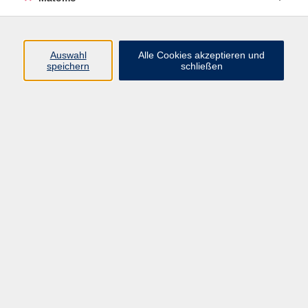
Programm
Auswahl
Alle Cookies akzeptieren und
speichern
schließen
Digitale Angebote
Gesellschaft
Beruf
Sprachen
Gesundheit
Kultur
Grundbildung
vhs Business
vhs Würzburg & Umgebung e. V.