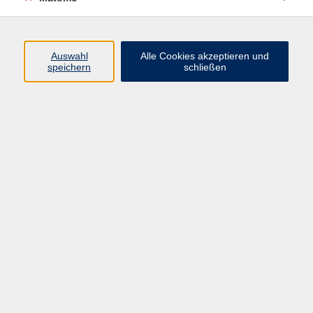
Programm
Auswahl
Alle Cookies akzeptieren und
speichern
schließen
Digitale Angebote
Gesellschaft
Beruf
Sprachen
Gesundheit
Kultur
Grundbildung
vhs Business
vhs Würzburg & Umgebung e. V.