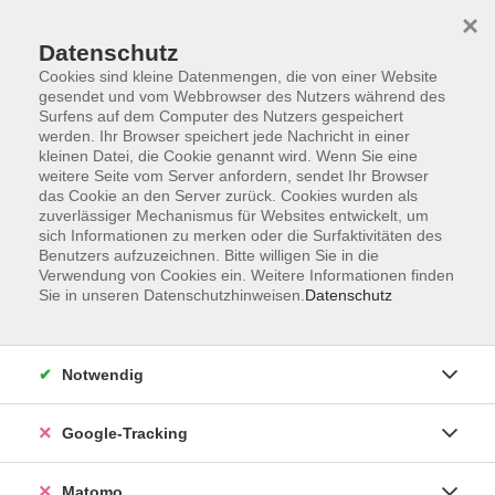
×
Datenschutz
Cookies sind kleine Datenmengen, die von einer Website
gesendet und vom Webbrowser des Nutzers während des
Surfens auf dem Computer des Nutzers gespeichert
Skip to main content
werden. Ihr Browser speichert jede Nachricht in einer
kleinen Datei, die Cookie genannt wird. Wenn Sie eine
weitere Seite vom Server anfordern, sendet Ihr Browser
Der Kurs konnte nicht gefunden werden.
das Cookie an den Server zurück. Cookies wurden als
zuverlässiger Mechanismus für Websites entwickelt, um
sich Informationen zu merken oder die Surfaktivitäten des
Benutzers aufzuzeichnen. Bitte willigen Sie in die
Verwendung von Cookies ein. Weitere Informationen finden
Sie in unseren Datenschutzhinweisen.
Datenschutz
Impressum
AGBs
Datenschutzerklärung
Notwendig
Barrierefreiheitserklärung
Widerrufsbelehrung
Google-Tracking
Widerruf
Matomo