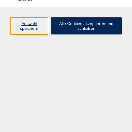
Programm
Auswahl
Alle Cookies akzeptieren und
speichern
schließen
Digitale Angebote
Gesellschaft
Beruf
Sprachen
Gesundheit
Kultur
Grundbildung
vhs Business
vhs Würzburg & Umgebung e. V.