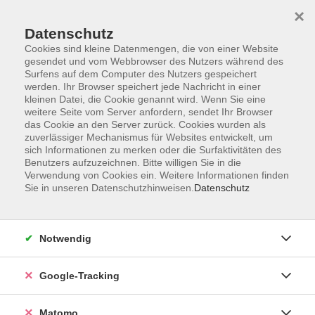
×
Datenschutz
Cookies sind kleine Datenmengen, die von einer Website
gesendet und vom Webbrowser des Nutzers während des
Surfens auf dem Computer des Nutzers gespeichert
Skip to main content
werden. Ihr Browser speichert jede Nachricht in einer
kleinen Datei, die Cookie genannt wird. Wenn Sie eine
weitere Seite vom Server anfordern, sendet Ihr Browser
Der Kurs konnte nicht gefunden werden.
das Cookie an den Server zurück. Cookies wurden als
zuverlässiger Mechanismus für Websites entwickelt, um
sich Informationen zu merken oder die Surfaktivitäten des
Benutzers aufzuzeichnen. Bitte willigen Sie in die
Verwendung von Cookies ein. Weitere Informationen finden
Sie in unseren Datenschutzhinweisen.
Datenschutz
Impressum
AGBs
Datenschutzerklärung
Notwendig
Barrierefreiheitserklärung
Widerrufsbelehrung
Google-Tracking
Widerruf
Matomo