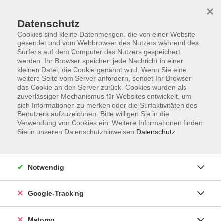
×
Datenschutz
Cookies sind kleine Datenmengen, die von einer Website
gesendet und vom Webbrowser des Nutzers während des
Surfens auf dem Computer des Nutzers gespeichert
Skip to main content
werden. Ihr Browser speichert jede Nachricht in einer
kleinen Datei, die Cookie genannt wird. Wenn Sie eine
weitere Seite vom Server anfordern, sendet Ihr Browser
Der Kurs konnte nicht gefunden werden.
das Cookie an den Server zurück. Cookies wurden als
zuverlässiger Mechanismus für Websites entwickelt, um
sich Informationen zu merken oder die Surfaktivitäten des
Benutzers aufzuzeichnen. Bitte willigen Sie in die
Verwendung von Cookies ein. Weitere Informationen finden
Sie in unseren Datenschutzhinweisen.
Datenschutz
Impressum
AGBs
Datenschutzerklärung
Notwendig
Barrierefreiheitserklärung
Widerrufsbelehrung
Google-Tracking
Widerruf
Matomo