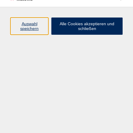
Programm
Auswahl
Alle Cookies akzeptieren und
speichern
schließen
Digitale Angebote
Gesellschaft
Beruf
Sprachen
Gesundheit
Kultur
Grundbildung
vhs Business
vhs Würzburg & Umgebung e. V.