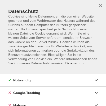
×
Datenschutz
Cookies sind kleine Datenmengen, die von einer Website
gesendet und vom Webbrowser des Nutzers während des
Surfens auf dem Computer des Nutzers gespeichert
Skip to main content
werden. Ihr Browser speichert jede Nachricht in einer
kleinen Datei, die Cookie genannt wird. Wenn Sie eine
weitere Seite vom Server anfordern, sendet Ihr Browser
Der Kurs konnte nicht gefunden werden.
das Cookie an den Server zurück. Cookies wurden als
zuverlässiger Mechanismus für Websites entwickelt, um
sich Informationen zu merken oder die Surfaktivitäten des
Benutzers aufzuzeichnen. Bitte willigen Sie in die
Verwendung von Cookies ein. Weitere Informationen finden
Sie in unseren Datenschutzhinweisen.
Datenschutz
Impressum
AGBs
Datenschutzerklärung
Notwendig
Barrierefreiheitserklärung
Widerrufsbelehrung
Google-Tracking
Widerruf
Matomo