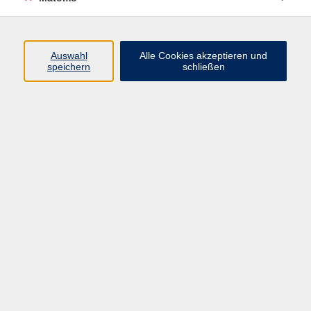
Programm
Auswahl
Alle Cookies akzeptieren und
speichern
schließen
Digitale Angebote
Gesellschaft
Beruf
Sprachen
Gesundheit
Kultur
Grundbildung
vhs Business
vhs Würzburg & Umgebung e. V.