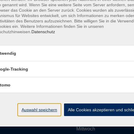
 genannt wird. Wenn Sie eine weitere Seite vom Server anfordern, se
owser das Cookie an den Server zurück. Cookies wurden als zuverlässi
ismus für Websites entwickelt, um sich Informationen zu merken oder
Impressum
AGBs
Datenschutzerklärung
Barrier
tivitäten des Benutzers aufzuzeichnen. Bitte willigen Sie in die Verwen
okies ein. Weitere Informationen finden Sie in unseren
schutzhinweisen.
Datenschutz
twendig
Umgebung e. V.
Öffnungszeiten
ogle-Tracking
tomo
Montag
rg.de
Dienstag
Auswahl speichern
Alle Cookies akzeptieren und schl
Mittwoch