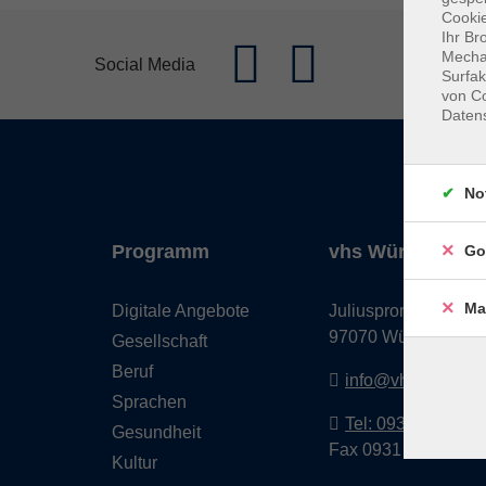
Cookie
Ihr Br
Mechan
Social Media
Surfak
von Co
Daten
No
Programm
vhs Würzburg & 
Go
Ma
Digitale Angebote
Juliuspromenade 68
97070 Würzburg
Gesellschaft
Beruf
info@vhs-wuerzbu
Sprachen
Tel: 0931 35593 0
Gesundheit
Fax 0931 35593-20
Kultur