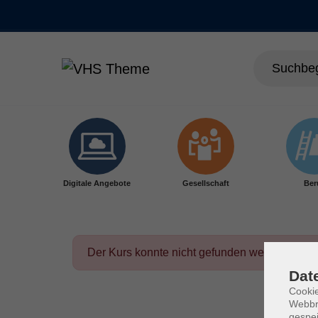
Skip to main content
Digitale Angebote
Gesellschaft
Ber
Der Kurs konnte nicht gefunden werden.
Dat
Cookie
Webbr
gespei