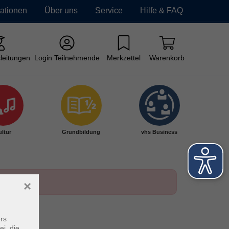
mationen
Über uns
Service
Hilfe & FAQ
leitungen
Login Teilnehmende
Merkzettel
Warenkorb
ltur
Grundbildung
vhs Business
×
rs
ei, die