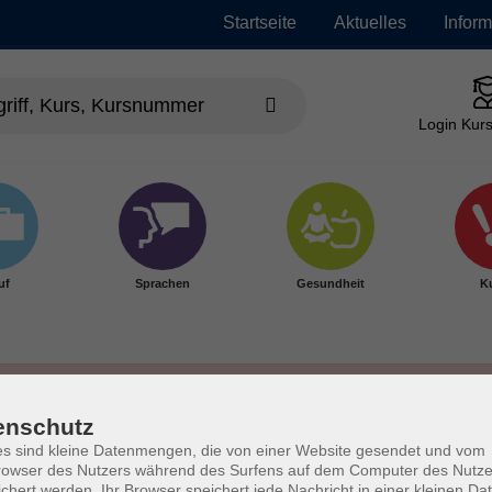
Startseite
Aktuelles
Infor
Login Kurs
uf
Sprachen
Gesundheit
Ku
enschutz
s sind kleine Datenmengen, die von einer Website gesendet und vom
owser des Nutzers während des Surfens auf dem Computer des Nutze
chert werden. Ihr Browser speichert jede Nachricht in einer kleinen Dat