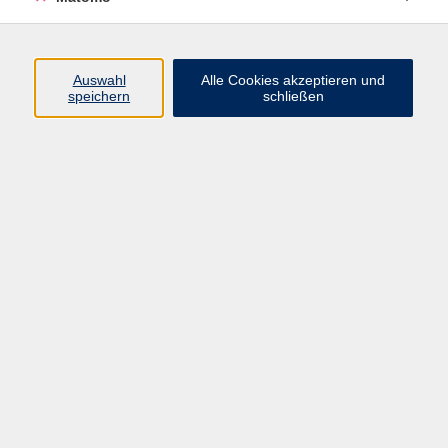
Programm
Auswahl
Alle Cookies akzeptieren und
speichern
schließen
Digitale Angebote
Gesellschaft
Beruf
Sprachen
Gesundheit
Kultur
Grundbildung
vhs Business
vhs Würzburg & Umgebung e. V.