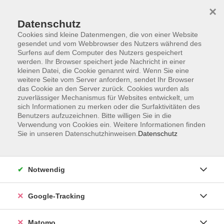
×
Datenschutz
Cookies sind kleine Datenmengen, die von einer Website
gesendet und vom Webbrowser des Nutzers während des
Surfens auf dem Computer des Nutzers gespeichert
Skip to main content
werden. Ihr Browser speichert jede Nachricht in einer
kleinen Datei, die Cookie genannt wird. Wenn Sie eine
weitere Seite vom Server anfordern, sendet Ihr Browser
Der Kurs konnte nicht gefunden werden.
das Cookie an den Server zurück. Cookies wurden als
zuverlässiger Mechanismus für Websites entwickelt, um
sich Informationen zu merken oder die Surfaktivitäten des
Benutzers aufzuzeichnen. Bitte willigen Sie in die
Verwendung von Cookies ein. Weitere Informationen finden
Sie in unseren Datenschutzhinweisen.
Datenschutz
Impressum
AGBs
Datenschutzerklärung
Notwendig
Barrierefreiheitserklärung
Widerrufsbelehrung
Google-Tracking
Widerruf
Matomo