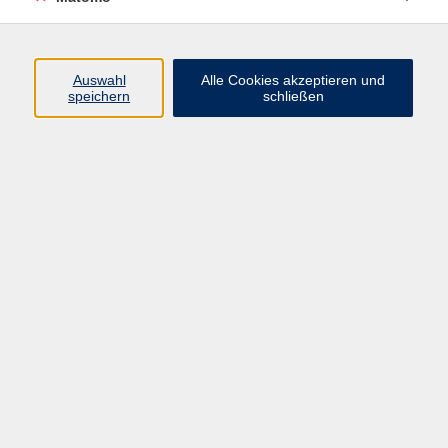
Programm
Auswahl
Alle Cookies akzeptieren und
speichern
schließen
Digitale Angebote
Gesellschaft
Beruf
Sprachen
Gesundheit
Kultur
Grundbildung
vhs Business
vhs Würzburg & Umgebung e. V.