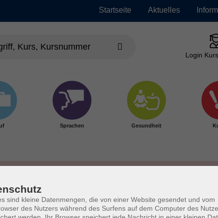
Startseite
Aktuelles
Infor
Login Kurs
uf
Sprachen
Gesundheit
Ku
enschutz
s sind kleine Datenmengen, die von einer Website gesendet und vom
owser des Nutzers während des Surfens auf dem Computer des Nutze
chert werden. Ihr Browser speichert jede Nachricht in einer kleinen Dat