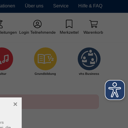
mationen
Über uns
Service
Hilfe & FAQ
leitungen
Login Teilnehmende
Merkzettel
Warenkorb
ltur
Grundbildung
vhs Business
×
rs
ei, die