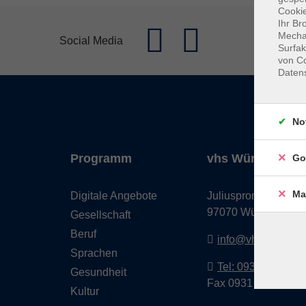
Cookie
Ihr Br
Mechan
Social Media
Surfak
von Co
Daten
No
Programm
vhs Würzburg & 
Go
Ma
Digitale Angebote
Juliuspromenade 68
97070 Würzburg
Gesellschaft
Beruf
info@vhs-wuerzbu
Sprachen
Tel: 0931 35593 0
Gesundheit
Fax 0931 35593-20
Kultur