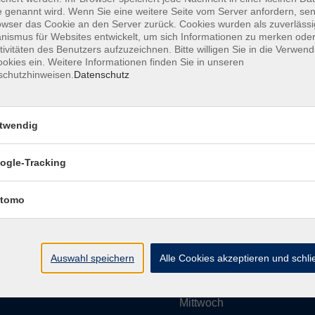
 genannt wird. Wenn Sie eine weitere Seite vom Server anfordern, se
owser das Cookie an den Server zurück. Cookies wurden als zuverlässi
ismus für Websites entwickelt, um sich Informationen zu merken oder
Impressum
AGBs
Datenschutzerklärung
Barrier
tivitäten des Benutzers aufzuzeichnen. Bitte willigen Sie in die Verwen
okies ein. Weitere Informationen finden Sie in unseren
schutzhinweisen.
Datenschutz
twendig
Umgebung e. V.
Öffnungszeiten
ogle-Tracking
tomo
Montag
rg.de
Dienstag
Auswahl speichern
Alle Cookies akzeptieren und schl
Mittwoch