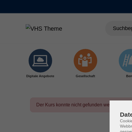
Skip to main content
Digitale Angebote
Gesellschaft
Ber
Der Kurs konnte nicht gefunden werden.
Dat
Cookie
Webbr
gespei