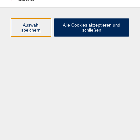
Programm
Auswahl
Alle Cookies akzeptieren und
speichern
schließen
Digitale Angebote
Gesellschaft
Beruf
Sprachen
Gesundheit
Kultur
Grundbildung
vhs Business
vhs Würzburg & Umgebung e. V.