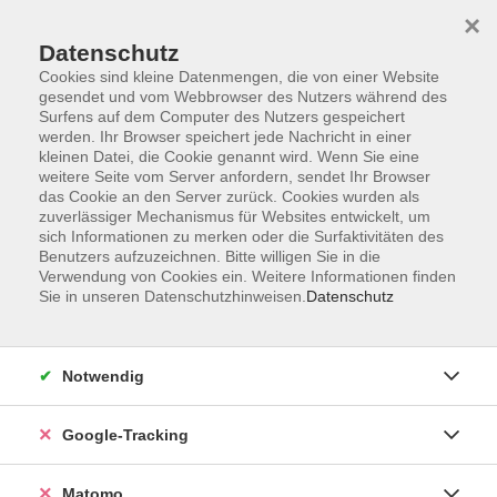
×
Datenschutz
Cookies sind kleine Datenmengen, die von einer Website
gesendet und vom Webbrowser des Nutzers während des
Surfens auf dem Computer des Nutzers gespeichert
Skip to main content
werden. Ihr Browser speichert jede Nachricht in einer
kleinen Datei, die Cookie genannt wird. Wenn Sie eine
weitere Seite vom Server anfordern, sendet Ihr Browser
Der Kurs konnte nicht gefunden werden.
das Cookie an den Server zurück. Cookies wurden als
zuverlässiger Mechanismus für Websites entwickelt, um
sich Informationen zu merken oder die Surfaktivitäten des
Benutzers aufzuzeichnen. Bitte willigen Sie in die
Verwendung von Cookies ein. Weitere Informationen finden
Sie in unseren Datenschutzhinweisen.
Datenschutz
Impressum
AGBs
Datenschutzerklärung
Notwendig
Barrierefreiheitserklärung
Widerrufsbelehrung
Google-Tracking
Widerruf
Matomo