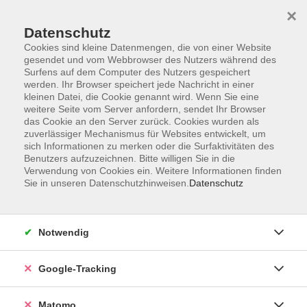
×
Datenschutz
Cookies sind kleine Datenmengen, die von einer Website
gesendet und vom Webbrowser des Nutzers während des
Surfens auf dem Computer des Nutzers gespeichert
Skip to main content
werden. Ihr Browser speichert jede Nachricht in einer
kleinen Datei, die Cookie genannt wird. Wenn Sie eine
weitere Seite vom Server anfordern, sendet Ihr Browser
Der Kurs konnte nicht gefunden werden.
das Cookie an den Server zurück. Cookies wurden als
zuverlässiger Mechanismus für Websites entwickelt, um
sich Informationen zu merken oder die Surfaktivitäten des
Benutzers aufzuzeichnen. Bitte willigen Sie in die
Verwendung von Cookies ein. Weitere Informationen finden
Sie in unseren Datenschutzhinweisen.
Datenschutz
Impressum
AGBs
Datenschutzerklärung
Notwendig
Barrierefreiheitserklärung
Widerrufsbelehrung
Google-Tracking
Widerruf
Matomo