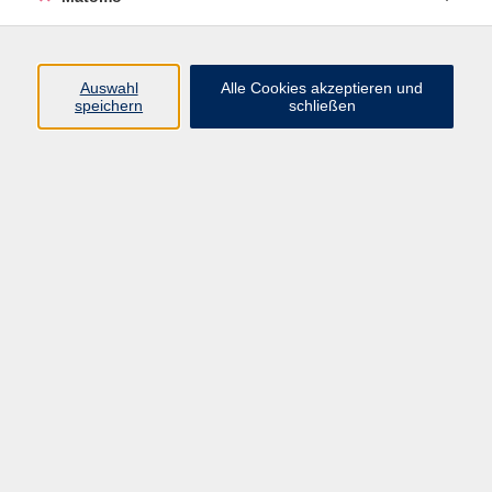
Programm
Auswahl
Alle Cookies akzeptieren und
speichern
schließen
Digitale Angebote
Gesellschaft
Beruf
Sprachen
Gesundheit
Kultur
Grundbildung
vhs Business
vhs Würzburg & Umgebung e. V.