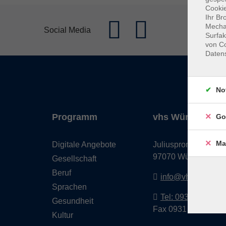
Cookie
Ihr Br
Mechan
Social Media
Surfak
von Co
Daten
No
Programm
vhs Würzburg & 
Go
Ma
Digitale Angebote
Juliuspromenade 68
97070 Würzburg
Gesellschaft
Beruf
info@vhs-wuerzbu
Sprachen
Tel: 0931 35593 0
Gesundheit
Fax 0931 35593-20
Kultur