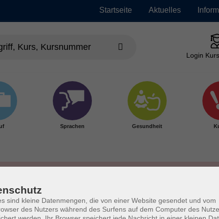
Startseite
Aktuelles
Infor
Login Kurs
uf
Sprachen
Gesundheit
Ku
enschutz
s sind kleine Datenmengen, die von einer Website gesendet und vom
owser des Nutzers während des Surfens auf dem Computer des Nutze
chert werden. Ihr Browser speichert jede Nachricht in einer kleinen Dat