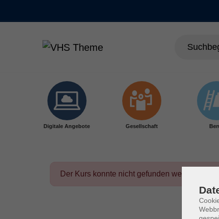
Skip to main content
Digitale Angebote
Gesellschaft
Ber
Der Kurs konnte nicht gefunden werden.
Dat
Cookie
Webbr
gespei