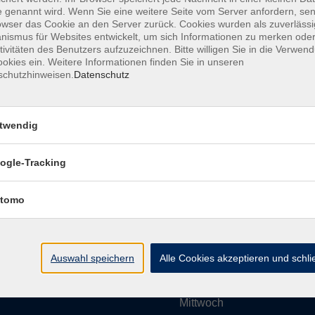
 genannt wird. Wenn Sie eine weitere Seite vom Server anfordern, se
owser das Cookie an den Server zurück. Cookies wurden als zuverlässi
ismus für Websites entwickelt, um sich Informationen zu merken oder
Impressum
AGBs
Datenschutzerklärung
Barrier
tivitäten des Benutzers aufzuzeichnen. Bitte willigen Sie in die Verwen
okies ein. Weitere Informationen finden Sie in unseren
schutzhinweisen.
Datenschutz
twendig
Umgebung e. V.
Öffnungszeiten
ogle-Tracking
tomo
Montag
rg.de
Dienstag
Auswahl speichern
Alle Cookies akzeptieren und schl
Mittwoch