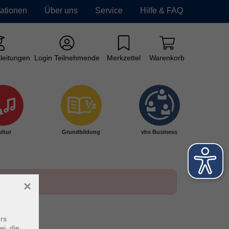
mationen
Über uns
Service
Hilfe & FAQ
leitungen
Login Teilnehmende
Merkzettel
Warenkorb
ltur
Grundbildung
vhs Business
×
rs
ei, die