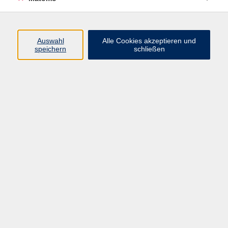
Programm
Auswahl
Alle Cookies akzeptieren und
speichern
schließen
Digitale Angebote
Gesellschaft
Beruf
Sprachen
Gesundheit
Kultur
Grundbildung
vhs Business
vhs Würzburg & Umgebung e. V.