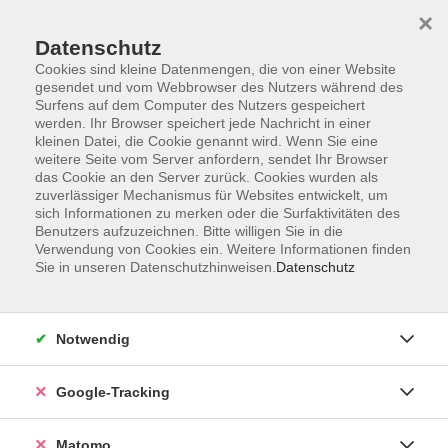
×
Datenschutz
Cookies sind kleine Datenmengen, die von einer Website
gesendet und vom Webbrowser des Nutzers während des
Surfens auf dem Computer des Nutzers gespeichert
Skip to main content
werden. Ihr Browser speichert jede Nachricht in einer
kleinen Datei, die Cookie genannt wird. Wenn Sie eine
weitere Seite vom Server anfordern, sendet Ihr Browser
Der Kurs konnte nicht gefunden werden.
das Cookie an den Server zurück. Cookies wurden als
zuverlässiger Mechanismus für Websites entwickelt, um
sich Informationen zu merken oder die Surfaktivitäten des
Benutzers aufzuzeichnen. Bitte willigen Sie in die
Verwendung von Cookies ein. Weitere Informationen finden
Sie in unseren Datenschutzhinweisen.
Datenschutz
Impressum
AGBs
Datenschutzerklärung
Notwendig
Barrierefreiheitserklärung
Widerrufsbelehrung
Google-Tracking
Widerruf
Matomo