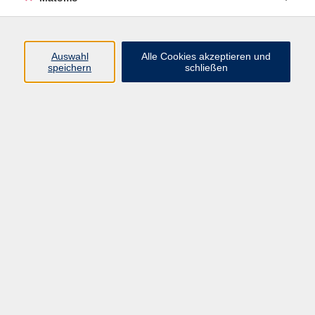
Programm
Auswahl
Alle Cookies akzeptieren und
speichern
schließen
Digitale Angebote
Gesellschaft
Beruf
Sprachen
Gesundheit
Kultur
Grundbildung
vhs Business
vhs Würzburg & Umgebung e. V.