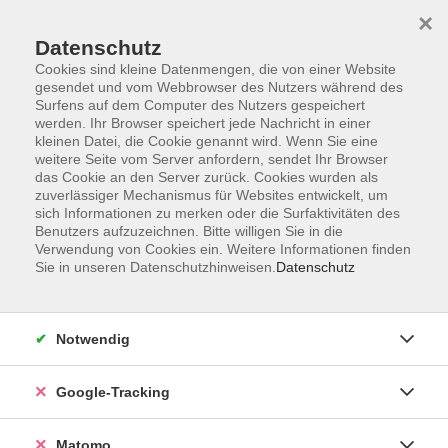
×
Datenschutz
Cookies sind kleine Datenmengen, die von einer Website
gesendet und vom Webbrowser des Nutzers während des
Surfens auf dem Computer des Nutzers gespeichert
Skip to main content
werden. Ihr Browser speichert jede Nachricht in einer
kleinen Datei, die Cookie genannt wird. Wenn Sie eine
weitere Seite vom Server anfordern, sendet Ihr Browser
Der Kurs konnte nicht gefunden werden.
das Cookie an den Server zurück. Cookies wurden als
zuverlässiger Mechanismus für Websites entwickelt, um
sich Informationen zu merken oder die Surfaktivitäten des
Benutzers aufzuzeichnen. Bitte willigen Sie in die
Verwendung von Cookies ein. Weitere Informationen finden
Sie in unseren Datenschutzhinweisen.
Datenschutz
Impressum
AGBs
Datenschutzerklärung
Notwendig
Barrierefreiheitserklärung
Widerrufsbelehrung
Google-Tracking
Widerruf
Matomo