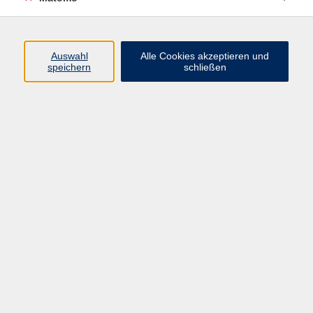
Programm
Auswahl
Alle Cookies akzeptieren und
speichern
schließen
Digitale Angebote
Gesellschaft
Beruf
Sprachen
Gesundheit
Kultur
Grundbildung
vhs Business
vhs Würzburg & Umgebung e. V.