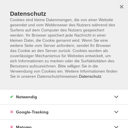
×
Datenschutz
Cookies sind kleine Datenmengen, die von einer Website
gesendet und vom Webbrowser des Nutzers während des
Surfens auf dem Computer des Nutzers gespeichert
Skip to main content
werden. Ihr Browser speichert jede Nachricht in einer
kleinen Datei, die Cookie genannt wird. Wenn Sie eine
weitere Seite vom Server anfordern, sendet Ihr Browser
Der Kurs konnte nicht gefunden werden.
das Cookie an den Server zurück. Cookies wurden als
zuverlässiger Mechanismus für Websites entwickelt, um
sich Informationen zu merken oder die Surfaktivitäten des
Benutzers aufzuzeichnen. Bitte willigen Sie in die
Verwendung von Cookies ein. Weitere Informationen finden
Sie in unseren Datenschutzhinweisen.
Datenschutz
Impressum
AGBs
Datenschutzerklärung
Notwendig
Barrierefreiheitserklärung
Widerrufsbelehrung
Google-Tracking
Widerruf
Matomo