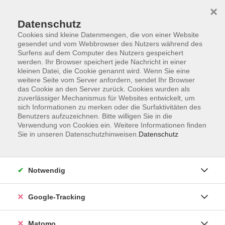
×
Datenschutz
Cookies sind kleine Datenmengen, die von einer Website
gesendet und vom Webbrowser des Nutzers während des
Surfens auf dem Computer des Nutzers gespeichert
Skip to main content
werden. Ihr Browser speichert jede Nachricht in einer
kleinen Datei, die Cookie genannt wird. Wenn Sie eine
weitere Seite vom Server anfordern, sendet Ihr Browser
Der Kurs konnte nicht gefunden werden.
das Cookie an den Server zurück. Cookies wurden als
zuverlässiger Mechanismus für Websites entwickelt, um
sich Informationen zu merken oder die Surfaktivitäten des
Benutzers aufzuzeichnen. Bitte willigen Sie in die
Verwendung von Cookies ein. Weitere Informationen finden
Sie in unseren Datenschutzhinweisen.
Datenschutz
Impressum
AGBs
Datenschutzerklärung
Notwendig
Barrierefreiheitserklärung
Widerrufsbelehrung
Google-Tracking
Widerruf
Matomo