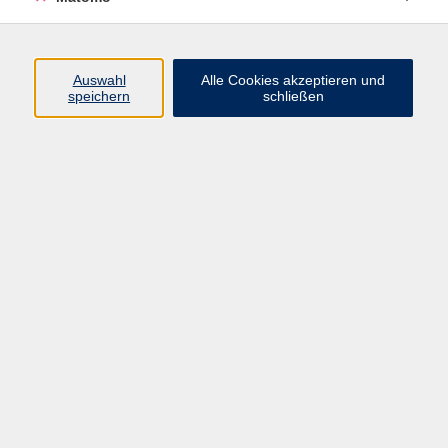
Programm
Auswahl
Alle Cookies akzeptieren und
speichern
schließen
Digitale Angebote
Gesellschaft
Beruf
Sprachen
Gesundheit
Kultur
Grundbildung
vhs Business
vhs Würzburg & Umgebung e. V.