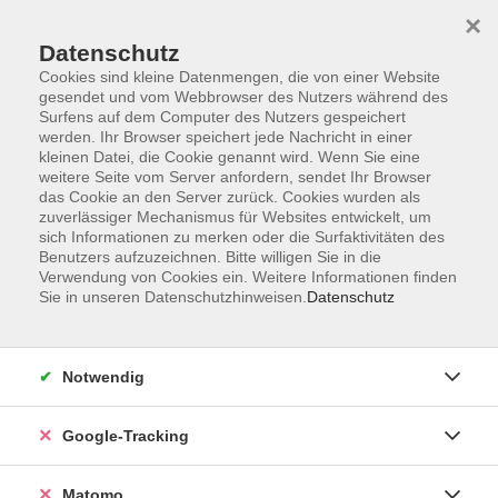
×
Datenschutz
Cookies sind kleine Datenmengen, die von einer Website
gesendet und vom Webbrowser des Nutzers während des
Surfens auf dem Computer des Nutzers gespeichert
Skip to main content
werden. Ihr Browser speichert jede Nachricht in einer
kleinen Datei, die Cookie genannt wird. Wenn Sie eine
weitere Seite vom Server anfordern, sendet Ihr Browser
Der Kurs konnte nicht gefunden werden.
das Cookie an den Server zurück. Cookies wurden als
zuverlässiger Mechanismus für Websites entwickelt, um
sich Informationen zu merken oder die Surfaktivitäten des
Benutzers aufzuzeichnen. Bitte willigen Sie in die
Verwendung von Cookies ein. Weitere Informationen finden
Sie in unseren Datenschutzhinweisen.
Datenschutz
Impressum
AGBs
Datenschutzerklärung
Notwendig
Barrierefreiheitserklärung
Widerrufsbelehrung
Google-Tracking
Widerruf
Matomo