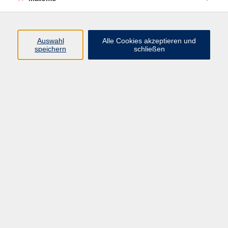
Programm
Auswahl
Alle Cookies akzeptieren und
speichern
schließen
Digitale Angebote
Gesellschaft
Beruf
Sprachen
Gesundheit
Kultur
Grundbildung
vhs Business
vhs Würzburg & Umgebung e. V.