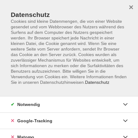
×
Datenschutz
Cookies sind kleine Datenmengen, die von einer Website
gesendet und vom Webbrowser des Nutzers während des
Surfens auf dem Computer des Nutzers gespeichert
Skip to main content
werden. Ihr Browser speichert jede Nachricht in einer
kleinen Datei, die Cookie genannt wird. Wenn Sie eine
weitere Seite vom Server anfordern, sendet Ihr Browser
Der Kurs konnte nicht gefunden werden.
das Cookie an den Server zurück. Cookies wurden als
zuverlässiger Mechanismus für Websites entwickelt, um
sich Informationen zu merken oder die Surfaktivitäten des
Benutzers aufzuzeichnen. Bitte willigen Sie in die
Verwendung von Cookies ein. Weitere Informationen finden
Sie in unseren Datenschutzhinweisen.
Datenschutz
Impressum
AGBs
Datenschutzerklärung
Notwendig
Barrierefreiheitserklärung
Widerrufsbelehrung
Google-Tracking
Widerruf
Matomo