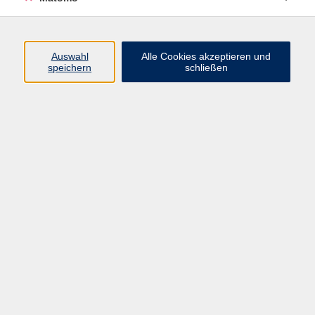
Programm
Auswahl
Alle Cookies akzeptieren und
speichern
schließen
Digitale Angebote
Gesellschaft
Beruf
Sprachen
Gesundheit
Kultur
Grundbildung
vhs Business
vhs Würzburg & Umgebung e. V.