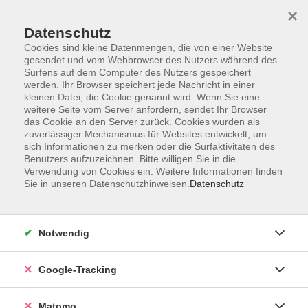
×
Datenschutz
Cookies sind kleine Datenmengen, die von einer Website
gesendet und vom Webbrowser des Nutzers während des
Surfens auf dem Computer des Nutzers gespeichert
Skip to main content
werden. Ihr Browser speichert jede Nachricht in einer
kleinen Datei, die Cookie genannt wird. Wenn Sie eine
weitere Seite vom Server anfordern, sendet Ihr Browser
Der Kurs konnte nicht gefunden werden.
das Cookie an den Server zurück. Cookies wurden als
zuverlässiger Mechanismus für Websites entwickelt, um
sich Informationen zu merken oder die Surfaktivitäten des
Benutzers aufzuzeichnen. Bitte willigen Sie in die
Verwendung von Cookies ein. Weitere Informationen finden
Sie in unseren Datenschutzhinweisen.
Datenschutz
Impressum
AGBs
Datenschutzerklärung
Notwendig
Barrierefreiheitserklärung
Widerrufsbelehrung
Google-Tracking
Widerruf
Matomo