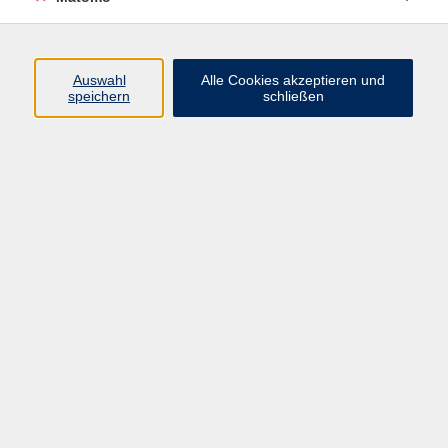
Programm
Auswahl
Alle Cookies akzeptieren und
speichern
schließen
Digitale Angebote
Gesellschaft
Beruf
Sprachen
Gesundheit
Kultur
Grundbildung
vhs Business
vhs Würzburg & Umgebung e. V.